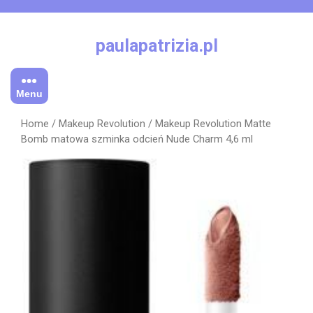
Skip
to
content
paulapatrizia.pl
Menu
Home
/
Makeup Revolution
/ Makeup Revolution Matte
Bomb matowa szminka odcień Nude Charm 4,6 ml