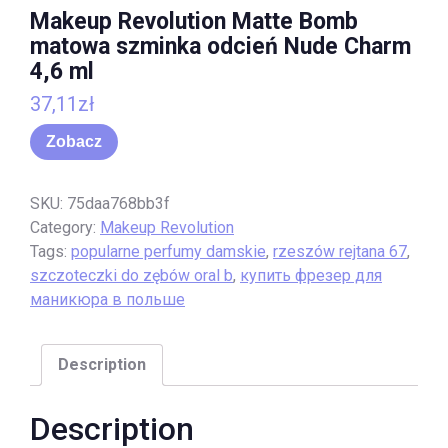
Makeup Revolution Matte Bomb
matowa szminka odcień Nude Charm
4,6 ml
37,11
zł
Zobacz
SKU:
75daa768bb3f
Category:
Makeup Revolution
Tags:
popularne perfumy damskie
,
rzeszów rejtana 67
,
szczoteczki do zębów oral b
,
купить фрезер для
маникюра в польше
Description
Description