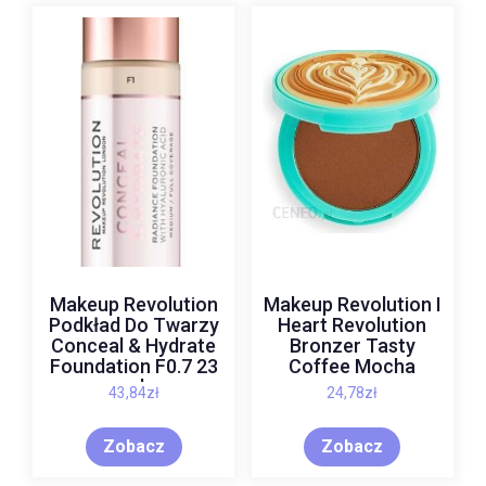
Makeup Revolution
Makeup Revolution I
Podkład Do Twarzy
Heart Revolution
Conceal & Hydrate
Bronzer Tasty
Foundation F0.7 23
Coffee Mocha
ml
43,84
zł
24,78
zł
Zobacz
Zobacz