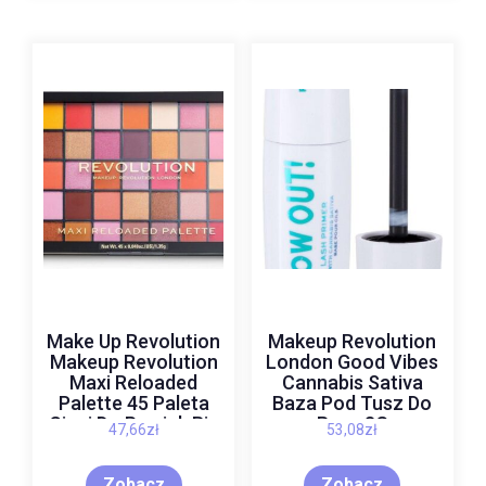
Make Up Revolution
Makeup Revolution
Makeup Revolution
London Good Vibes
Maxi Reloaded
Cannabis Sativa
Palette 45 Paleta
Baza Pod Tusz Do
Cieni Do Powiek Big
Rzęs 8G
47,66
zł
53,08
zł
Big Love 1Szt.
Zobacz
Zobacz