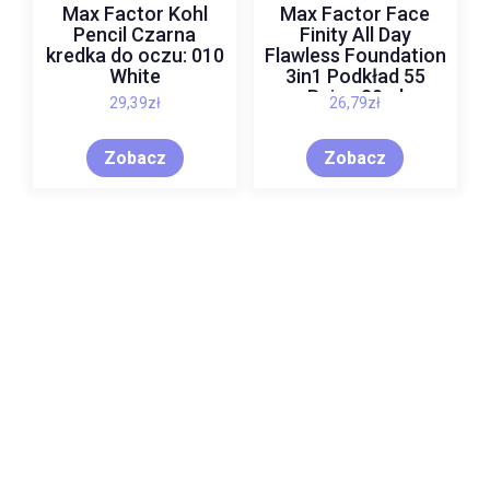
Max Factor Kohl
Max Factor Face
Pencil Czarna
Finity All Day
kredka do oczu: 010
Flawless Foundation
White
3in1 Podkład 55
Beige 30ml
29,39
zł
26,79
zł
Zobacz
Zobacz