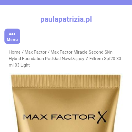
Skip
to
content
paulapatrizia.pl
Menu
Home
/
Max Factor
/ Max Factor Miracle Second Skin
Hybrid Foundation Podkład Nawilżający Z Filtrem Spf20 30
ml 03 Light