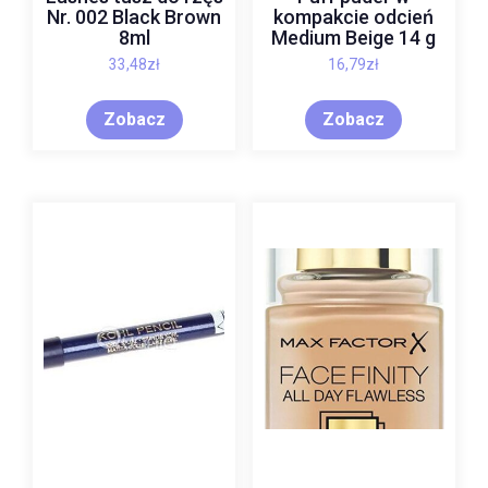
Nr. 002 Black Brown
kompakcie odcień
8ml
Medium Beige 14 g
33,48
zł
16,79
zł
Zobacz
Zobacz