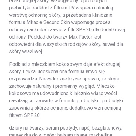
efekt drugiej skóry. Wzbogacony o probiotyki i
prebiotyki podkład z filtrem UV wspiera naturalną
warstwę ochronną skóry, a przebadana klinicznie
formuła Miracle Second Skin wspomaga proces
odnowy naskórka i zawiera filtr SPF 20 dla dodatkowej
ochrony. Podkład do twarzy Max Factor jest
odpowiedni dla wszystkich rodzajów skóry, nawet dla
skóry wrażliwej.
Podkład z mleczkiem kokosowym daje efekt drugiej
skóry. Lekka, udoskonalona formuła łatwo się
rozprowadza. Niewidoczne krycie sprawia, że skóra
zachowuje naturalny i promienny wygląd. Mleczko
kokosowe ma udowodnione klinicznie właściwości
nawilżające. Zawarte w formule probiotyki i prebiotyki
zapewniają skórze ochronę, dodatkowo wzmocnioną
filtrem SPF 20.
dziury na twarzy, serum peptydy, napój bezglutenowy,
maseczka do włosów, balsam tisane, maybelline