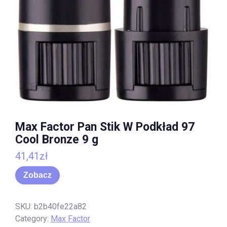
Max Factor Pan Stik W Podkład 97
Cool Bronze 9 g
41,41
zł
Zobacz
SKU:
b2b40fe22a82
Category:
Max Factor