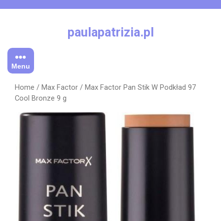
Skip
to
content
paulapatrizia.pl
Menu
Home
/
Max Factor
/ Max Factor Pan Stik W Podkład 97
Cool Bronze 9 g