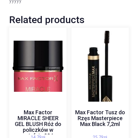
yyyyy
Related products
Max Factor
Max Factor Tusz do
MIRACLE SHEER
Rzęs Masterpiece
GEL BLUSH Róż do
Max Black 7,2ml
policzków w
sztyfcie 004
14,79
zł
25,79
zł