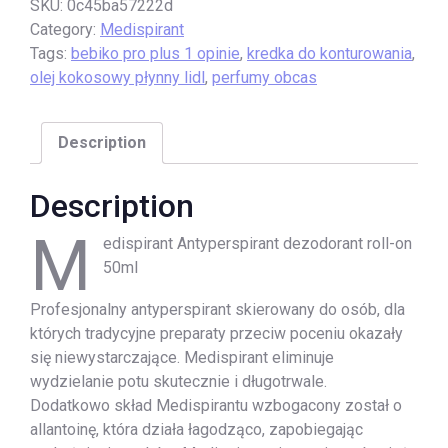
SKU:
0c45ba57222d
Category:
Medispirant
Tags:
bebiko pro plus 1 opinie
,
kredka do konturowania
,
olej kokosowy płynny lidl
,
perfumy obcas
Description
Description
M
edispirant Antyperspirant dezodorant roll-on
50ml
Profesjonalny antyperspirant skierowany do osób, dla
których tradycyjne preparaty przeciw poceniu okazały
się niewystarczające. Medispirant eliminuje
wydzielanie potu skutecznie i długotrwale.
Dodatkowo skład Medispirantu wzbogacony został o
allantoinę, która działa łagodząco, zapobiegając