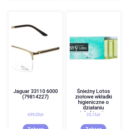
Jaguar 33110 6000
Śnieżny Lotos
(79814227)
ziołowe wkładki
higieniczne o
działaniu
antybakteryjnym
699,00
zł
35,15
zł
6szt