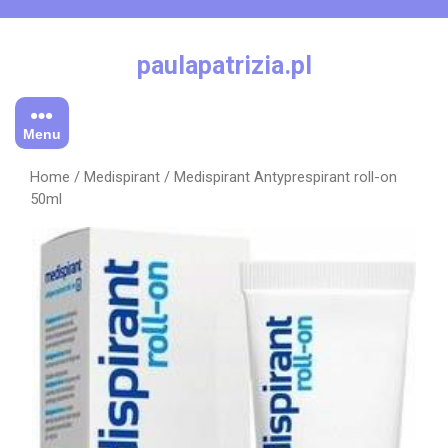
Skip
to
content
paulapatrizia.pl
Menu
Home
/
Medispirant
/ Medispirant Antyprespirant roll-on
50ml