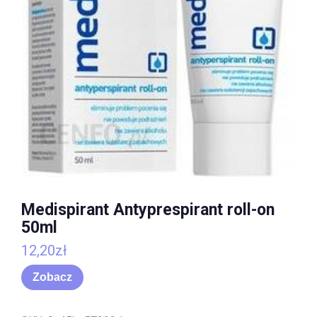
Medispirant Antyprespirant roll-on
50ml
12,20
zł
Zobacz