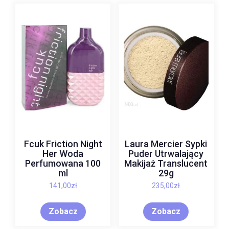
Fcuk Friction Night
Laura Mercier Sypki
Her Woda
Puder Utrwalający
Perfumowana 100
Makijaż Translucent
ml
29g
141,00
zł
235,00
zł
Zobacz
Zobacz