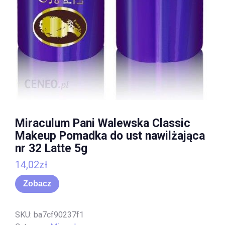
Miraculum Pani Walewska Classic
Makeup Pomadka do ust nawilżająca
nr 32 Latte 5g
14,02
zł
Zobacz
SKU:
ba7cf90237f1