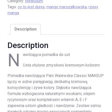
Category:
Miraculum
Tags:
co to jest durex
,
mango marszałkowska
,
rzęsy
manga
Description
Description
N
awilżająca pomadka do ust
Usta otulone zmysłowo kremowym kolorem
Pomadka nawilżająca Pani Walewska Classic MAKEUP
łączy w sobie pielęgnację, delikatną kremową
konsystencję i żywe kolory. Głęboko nawilżająca
formuła wzbogacona naturalnymi woskami, olejem
rycynowym oraz kompleksem witamin A, E i F
zapewnia ustom gładkość i nawilżenie. Zestaw ośmiu
trwałych odcieni mocno nasyconych pigmentami