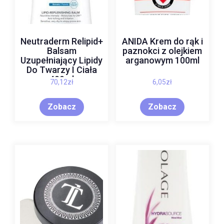
Neutraderm Relipid+
ANIDA Krem do rąk i
Balsam
paznokci z olejkiem
Uzupełniający Lipidy
arganowym 100ml
Do Twarzy I Ciała
400ml
70,12
zł
6,05
zł
Zobacz
Zobacz