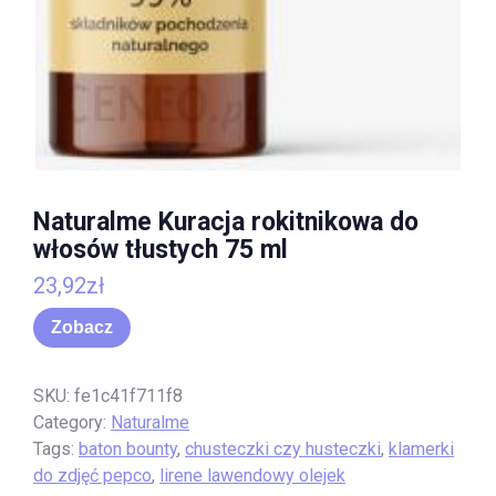
Naturalme Kuracja rokitnikowa do
włosów tłustych 75 ml
23,92
zł
Zobacz
SKU:
fe1c41f711f8
Category:
Naturalme
Tags:
baton bounty
,
chusteczki czy husteczki
,
klamerki
do zdjęć pepco
,
lirene lawendowy olejek