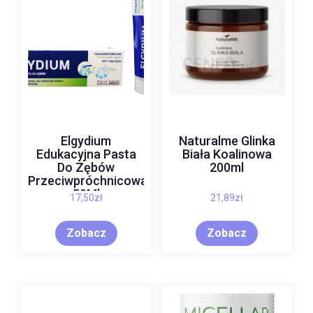
Elgydium
Naturalme Glinka
Edukacyjna Pasta
Biała Koalinowa
Do Zębów
200ml
Przeciwpróchnicowa
50Ml
17,50
zł
21,89
zł
Zobacz
Zobacz