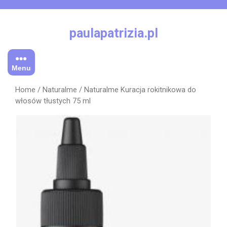
Skip
to
content
paulapatrizia.pl
Menu
Home
/
Naturalme
/ Naturalme Kuracja rokitnikowa do
włosów tłustych 75 ml