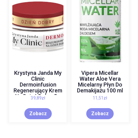
Krystyna Janda My
Vipera Micellar
Clinic
Water Aloe Vera
Dermoinfusion
Micelarny Płyn Do
Regenerujący Krem
Demakijażu 100 ml
Na Dzień Dobry Do
39,89
zł
11,51
zł
Twarzy 50ml
Zobacz
Zobacz