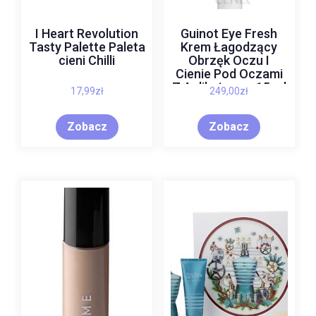
I Heart Revolution
Guinot Eye Fresh
Tasty Palette Paleta
Krem Łagodzący
cieni Chilli
Obrzęk Oczu I
Cienie Pod Oczami
Z Aplikatorem 15 ml
17,99
zł
249,00
zł
Zobacz
Zobacz