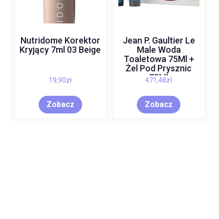
Nutridome Korektor
Jean P. Gaultier Le
Kryjący 7ml 03 Beige
Male Woda
Toaletowa 75Ml +
Żel Pod Prysznic
75Ml
19,90
zł
471,48
zł
Zobacz
Zobacz