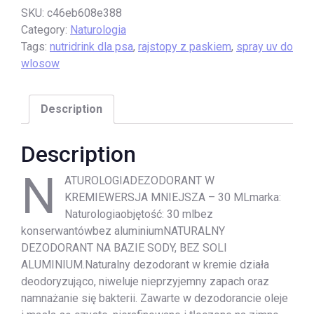
SKU:
c46eb608e388
Category:
Naturologia
Tags:
nutridrink dla psa
,
rajstopy z paskiem
,
spray uv do
wlosow
Description
Description
N
ATUROLOGIADEZODORANT W
KREMIEWERSJA MNIEJSZA – 30 MLmarka:
Naturologiaobjętość: 30 mlbez
konserwantówbez aluminiumNATURALNY
DEZODORANT NA BAZIE SODY, BEZ SOLI
ALUMINIUM.Naturalny dezodorant w kremie działa
deodoryzująco, niweluje nieprzyjemny zapach oraz
namnażanie się bakterii. Zawarte w dezodorancie oleje