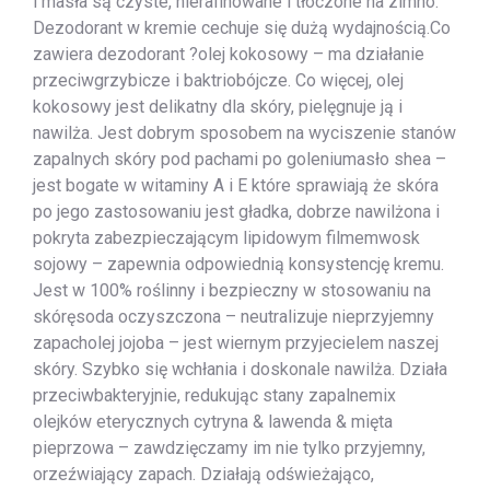
i masła są czyste, nierafinowane i tłoczone na zimno.
Dezodorant w kremie cechuje się dużą wydajnością.Co
zawiera dezodorant ?olej kokosowy – ma działanie
przeciwgrzybicze i baktriobójcze. Co więcej, olej
kokosowy jest delikatny dla skóry, pielęgnuje ją i
nawilża. Jest dobrym sposobem na wyciszenie stanów
zapalnych skóry pod pachami po goleniumasło shea –
jest bogate w witaminy A i E które sprawiają że skóra
po jego zastosowaniu jest gładka, dobrze nawilżona i
pokryta zabezpieczającym lipidowym filmemwosk
sojowy – zapewnia odpowiednią konsystencję kremu.
Jest w 100% roślinny i bezpieczny w stosowaniu na
skóręsoda oczyszczona – neutralizuje nieprzyjemny
zapacholej jojoba – jest wiernym przyjecielem naszej
skóry. Szybko się wchłania i doskonale nawilża. Działa
przeciwbakteryjnie, redukując stany zapalnemix
olejków eterycznych cytryna & lawenda & mięta
pieprzowa – zawdzięczamy im nie tylko przyjemny,
orzeźwiający zapach. Działają odświeżająco,