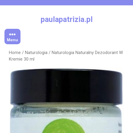
Skip
to
content
paulapatrizia.pl
Menu
Home
/
Naturologia
/ Naturologia Naturalny Dezodorant W
Kremie 30 ml