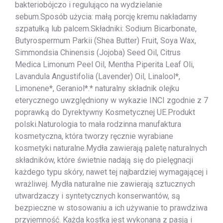
bakteriobójczo i regulująco na wydzielanie
sebum.Sposób użycia: małą porcję kremu nakładamy
szpatułką lub palcem.Składniki: Sodium Bicarbonate,
Butyrospermum Parkii (Shea Butter) Fruit, Soya Wax,
Simmondsia Chinensis (Jojoba) Seed Oil, Citrus
Medica Limonum Peel Oil, Mentha Piperita Leaf Oli,
Lavandula Angustifolia (Lavender) Oil, Linalool*,
Limonene*, Geraniol*.* naturalny składnik olejku
eterycznego uwzględniony w wykazie INCI zgodnie z 7
poprawką do Dyrektywny Kosmetycznej UE.Produkt
polski.Naturologia to mała rodzinna manufaktura
kosmetyczna, która tworzy ręcznie wyrabiane
kosmetyki naturalne.Mydła zawierają paletę naturalnych
składników, które świetnie nadają się do pielęgnacji
każdego typu skóry, nawet tej najbardziej wymagającej i
wrażliwej. Mydła naturalne nie zawierają sztucznych
utwardzaczy i syntetycznych konserwantów, są
bezpieczne w stosowaniu a ich używanie to prawdziwa
przyjemność. Każda kostka jest wykonana z pasją i