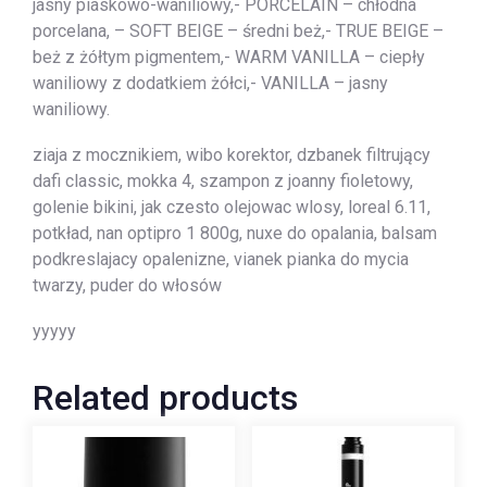
jasny piaskowo-waniliowy,- PORCELAIN – chłodna
porcelana, – SOFT BEIGE – średni beż,- TRUE BEIGE –
beż z żółtym pigmentem,- WARM VANILLA – ciepły
waniliowy z dodatkiem żółci,- VANILLA – jasny
waniliowy.
ziaja z mocznikiem, wibo korektor, dzbanek filtrujący
dafi classic, mokka 4, szampon z joanny fioletowy,
golenie bikini, jak czesto olejowac wlosy, loreal 6.11,
potkład, nan optipro 1 800g, nuxe do opalania, balsam
podkreslajacy opalenizne, vianek pianka do mycia
twarzy, puder do włosów
yyyyy
Related products