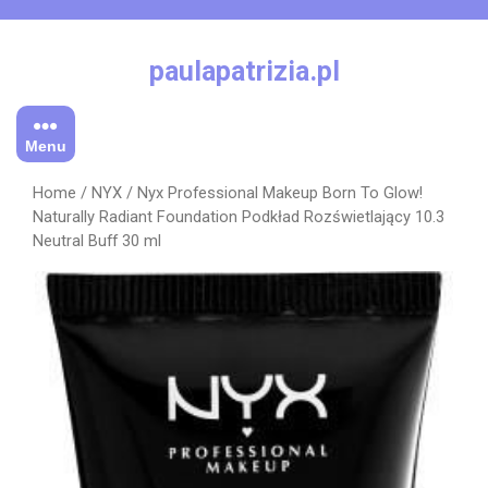
Skip
to
content
paulapatrizia.pl
Menu
Home
/
NYX
/ Nyx Professional Makeup Born To Glow!
Naturally Radiant Foundation Podkład Rozświetlający 10.3
Neutral Buff 30 ml