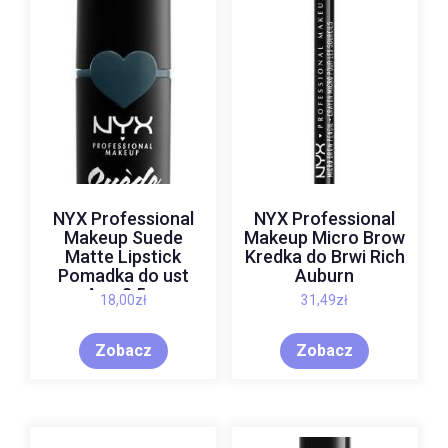
NYX Professional
NYX Professional
Makeup Suede
Makeup Micro Brow
Matte Lipstick
Kredka do Brwi Rich
Pomadka do ust
Auburn
Ace 3,5 g
18,00
zł
31,49
zł
Zobacz
Zobacz