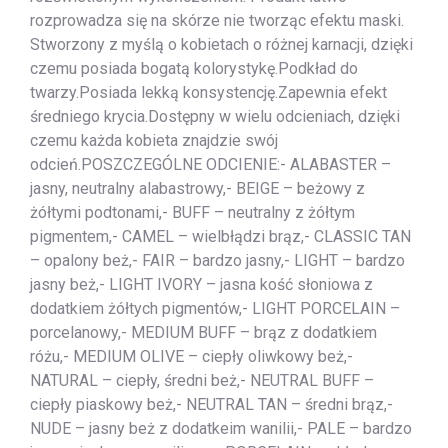
rozprowadza się na skórze nie tworząc efektu maski.
Stworzony z myślą o kobietach o różnej karnacji, dzięki
czemu posiada bogatą kolorystykę.Podkład do
twarzy.Posiada lekką konsystencję.Zapewnia efekt
średniego krycia.Dostępny w wielu odcieniach, dzięki
czemu każda kobieta znajdzie swój
odcień.POSZCZEGÓLNE ODCIENIE:- ALABASTER –
jasny, neutralny alabastrowy,- BEIGE – beżowy z
żółtymi podtonami,- BUFF – neutralny z żółtym
pigmentem,- CAMEL – wielbłądzi brąz,- CLASSIC TAN
– opalony beż,- FAIR – bardzo jasny,- LIGHT – bardzo
jasny beż,- LIGHT IVORY – jasna kość słoniowa z
dodatkiem żółtych pigmentów,- LIGHT PORCELAIN –
porcelanowy,- MEDIUM BUFF – brąz z dodatkiem
różu,- MEDIUM OLIVE – ciepły oliwkowy beż,-
NATURAL – ciepły, średni beż,- NEUTRAL BUFF –
ciepły piaskowy beż,- NEUTRAL TAN – średni brąz,-
NUDE – jasny beż z dodatkeim wanilii,- PALE – bardzo