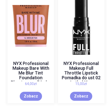
NYX Professional
NYX Professional
Makeup Bare With
Makeup Full
Me Blur Tint
Throttle Lipstick
Foundation
Pomadka do ust 02
Blurujący podkład w
Lethal Kiss
64,00
zł
15,00
zł
tincie 14 Medium
Tan 30 ml
Zobacz
Zobacz