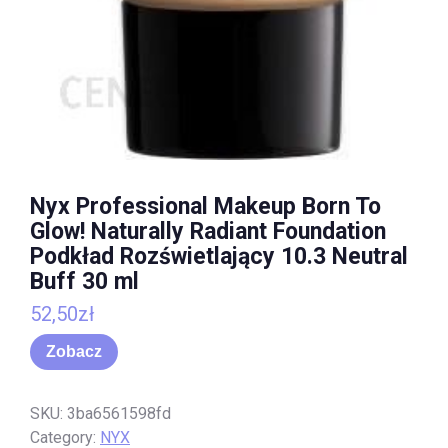
Nyx Professional Makeup Born To
Glow! Naturally Radiant Foundation
Podkład Rozświetlający 10.3 Neutral
Buff 30 ml
52,50
zł
Zobacz
SKU:
3ba6561598fd
Category:
NYX