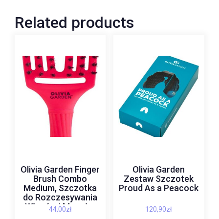
Related products
Olivia Garden Finger
Olivia Garden
Brush Combo
Zestaw Szczotek
Medium, Szczotka
Proud As a Peacock
do Rozczesywania
Włosów i Masażu,
44,00
zł
120,90
zł
Włosie Dzika, Neon