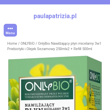
Skip
to
content
paulapatrizia.pl
Menu
Home
/
ONLYBIO
/ OnlyBio Nawilżający płyn micelarny 3w1
Priebiotyki i Olejek Sezamowy 250mlx2 + Refill 500ml