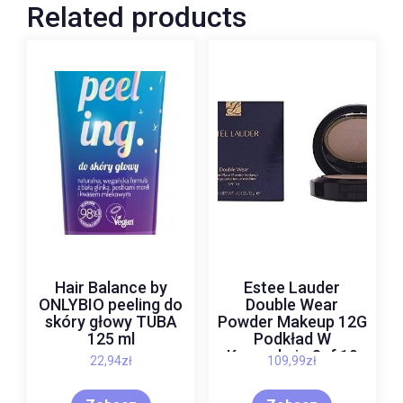
Related products
Hair Balance by
Estee Lauder
ONLYBIO peeling do
Double Wear
skóry głowy TUBA
Powder Makeup 12G
125 ml
Podkład W
Kompakcie Spf 10
22,94
zł
109,99
zł
6W2 46