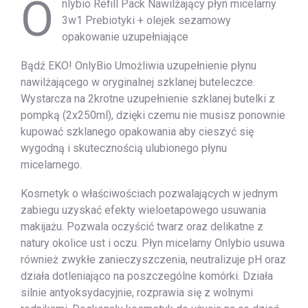
O
nlybio Refill Pack Nawilżający płyn micelarny
3w1 Prebiotyki + olejek sezamowy
opakowanie uzupełniające
Bądź EKO! OnlyBio Umożliwia uzupełnienie płynu
nawilżającego w oryginalnej szklanej buteleczce.
Wystarcza na 2krotne uzupełnienie szklanej butelki z
pompką (2x250ml), dzięki czemu nie musisz ponownie
kupować szklanego opakowania aby cieszyć się
wygodną i skutecznością ulubionego płynu
micelarnego.
Kosmetyk o właściwościach pozwalających w jednym
zabiegu uzyskać efekty wieloetapowego usuwania
makijażu. Pozwala oczyścić twarz oraz delikatne z
natury okolice ust i oczu. Płyn micelarny Onlybio usuwa
również zwykłe zanieczyszczenia, neutralizuje pH oraz
działa dotleniająco na poszczególne komórki. Działa
silnie antyoksydacyjnie, rozprawia się z wolnymi