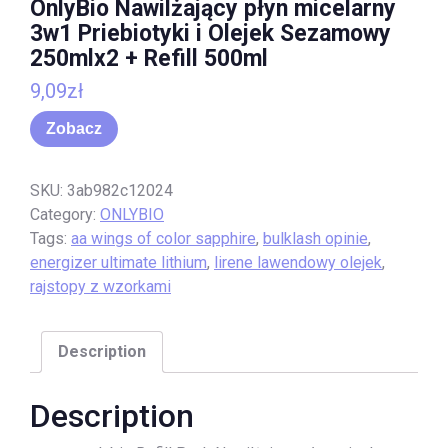
OnlyBio Nawilżający płyn micelarny
3w1 Priebiotyki i Olejek Sezamowy
250mlx2 + Refill 500ml
9,09
zł
Zobacz
SKU:
3ab982c12024
Category:
ONLYBIO
Tags:
aa wings of color sapphire
,
bulklash opinie
,
energizer ultimate lithium
,
lirene lawendowy olejek
,
rajstopy z wzorkami
Description
Description