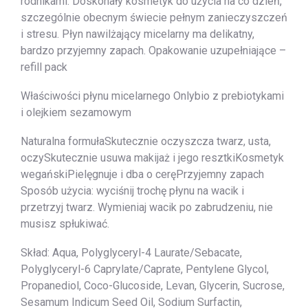
rodnikami. Doskonały kosmetyk do użycia na co dzień,
szczególnie obecnym świecie pełnym zanieczyszczeń
i stresu. Płyn nawilżający micelarny ma delikatny,
bardzo przyjemny zapach. Opakowanie uzupełniające –
refill pack
Właściwości płynu micelarnego Onlybio z prebiotykami
i olejkiem sezamowym
Naturalna formułaSkutecznie oczyszcza twarz, usta,
oczySkutecznie usuwa makijaż i jego resztkiKosmetyk
wegańskiPielęgnuje i dba o ceręPrzyjemny zapach
Sposób użycia: wyciśnij trochę płynu na wacik i
przetrzyj twarz. Wymieniaj wacik po zabrudzeniu, nie
musisz spłukiwać.
Skład: Aqua, Polyglyceryl-4 Laurate/Sebacate,
Polyglyceryl-6 Caprylate/Caprate, Pentylene Glycol,
Propanediol, Coco-Glucoside, Levan, Glycerin, Sucrose,
Sesamum Indicum Seed Oil, Sodium Surfactin,