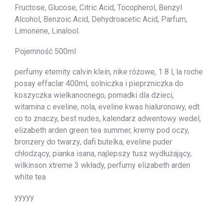
Fructose, Glucose, Citric Acid, Tocopherol, Benzyl
Alcohol, Benzoic Acid, Dehydroacetic Acid, Parfum,
Limonene, Linalool.
Pojemność 500ml
perfumy eternity calvin klein, nike różowe, 1 8 l, la roche
posay effaclar 400ml, solniczka i pieprzniczka do
koszyczka wielkanocnego, pomadki dla dzieci,
witamina c eveline, nola, eveline kwas hialuronowy, edt
co to znaczy, best nudes, kalendarz adwentowy wedel,
elizabeth arden green tea summer, kremy pod oczy,
bronzery do twarzy, dafi butelka, eveline puder
chłodzący, pianka isana, najlepszy tusz wydłużający,
wilkinson xtreme 3 wkłady, perfumy elizabeth arden
white tea
yyyyy