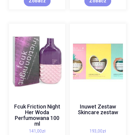
Zobacz
Zobacz
Fcuk Friction Night
Inuwet Zestaw
Her Woda
Skincare zestaw
Perfumowana 100
ml
141,00
zł
193,00
zł