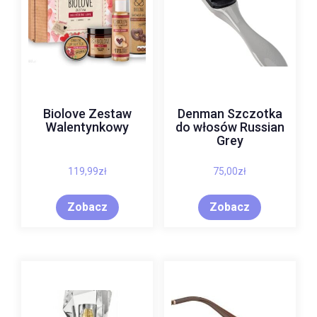
Biolove Zestaw
Denman Szczotka
Walentynkowy
do włosów Russian
Grey
119,99
zł
75,00
zł
Zobacz
Zobacz