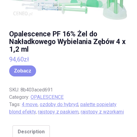
Opalescence PF 16% Żel do
Nakładkowego Wybielania Zębów 4 x
1,2 ml
94,60
zł
Zobacz
SKU:
8b403aced691
Category:
OPALESCENCE
Tags:
4 move
,
ozdoby do hybryd
,
palette popielaty
blond efekty
,
rajstopy z paskiem
,
rajstopy z wzorkami
Description