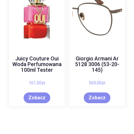
Juicy Couture Oui
Giorgio Armani Ar
Woda Perfumowana
5128 3006 (53-20-
100ml Tester
145)
161,50
zł
560,00
zł
Zobacz
Zobacz