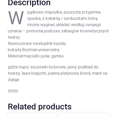
Description
W
yjątkowo mięciutka, puszysta przyjemna
opaska, z kokardą i serduszkami którą
można wyginać układać według swojego
uznania – pomocna podczas zabiegów kosmetycznych
twarzy.
Nowoczesny niezbędnik każdej
kobiety.Rozmiar:uniwersalny
Materiał:mięciutki polar, gumka
gdzie kupić soczewki kolorowe, jasny podkład do
twarzy, laura biagiotti, joanna platynowy blond, manti na
zgagę
yyyyy
Related products