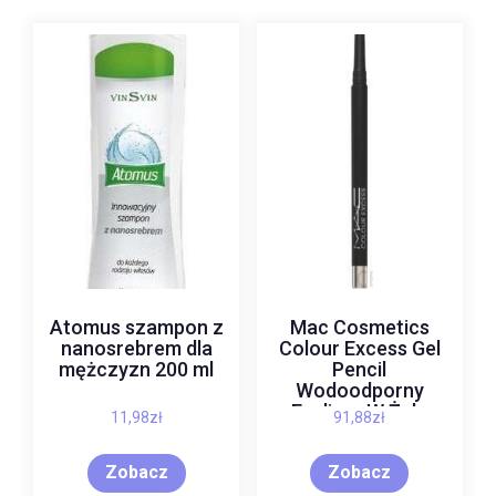
Atomus szampon z
Mac Cosmetics
nanosrebrem dla
Colour Excess Gel
mężczyzn 200 ml
Pencil
Wodoodporny
Eyeliner W Żelu
11,98
zł
91,88
zł
Odcień Glide Or Die
3,5 G
Zobacz
Zobacz