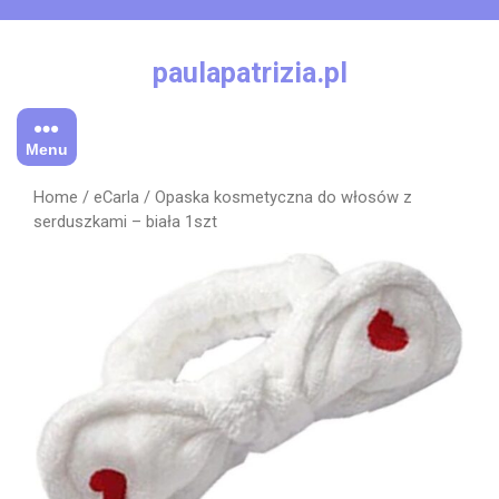
Skip
to
content
paulapatrizia.pl
Menu
Home
/
eCarla
/ Opaska kosmetyczna do włosów z
serduszkami – biała 1szt