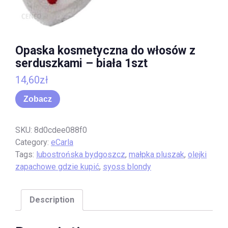
Opaska kosmetyczna do włosów z
serduszkami – biała 1szt
14,60
zł
Zobacz
SKU:
8d0cdee088f0
Category:
eCarla
Tags:
lubostrońska bydgoszcz
,
małpka pluszak
,
olejki
zapachowe gdzie kupić
,
syoss blondy
Description