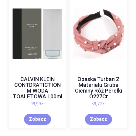
CALVIN KLEIN
Opaska Turban Z
CONTDRATICTION
Materiału Gruba
M WODA
Ciemny Róż Perełki
TOALETOWA 100ml
O227Cr
99,99
zł
59,77
zł
Zobacz
Zobacz