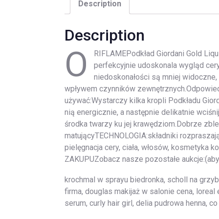
Description
Description
O
RIFLAMEPodkład Giordani Gold Liqu
perfekcyjnie udoskonala wygląd cery.
niedoskonałości są mniej widoczne, a
wpływem czynników zewnętrznych.Odpowie
używać:Wystarczy kilka kropli Podkładu Giord
nią energicznie, a następnie delikatnie wci
środka twarzy ku jej krawędziom.Dobrze z
matującyTECHNOLOGIA:składniki rozprasza
pielęgnacja cery, ciała, włosów, kosmetyka
ZAKUPUZobacz nasze pozostałe aukcje:(aby pr
krochmal w sprayu biedronka, scholl na grzybi
firma, douglas makijaż w salonie cena, lorea
serum, curly hair girl, delia pudrowa henna, 