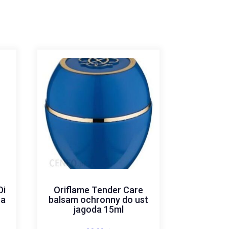
Di
Oriflame Tender Care
na
balsam ochronny do ust
jagoda 15ml