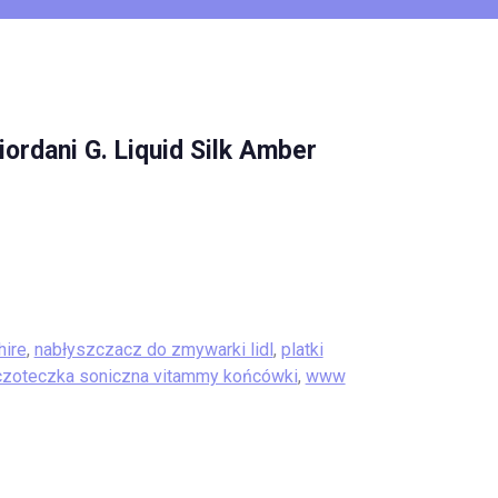
ordani G. Liquid Silk Amber
hire
,
nabłyszczacz do zmywarki lidl
,
platki
zoteczka soniczna vitammy końcówki
,
www