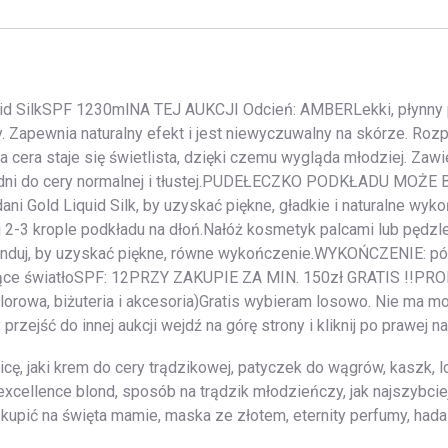
id SilkSPF 1230mlNA TEJ AUKCJI Odcień: AMBERLekki, płynny p
 Zapewnia naturalny efekt i jest niewyczuwalny na skórze. Rozpr
 cera staje się świetlista, dzięki czemu wygląda młodziej. Zawi
dni do cery normalnej i tłustej.PUDEŁECZKO PODKŁADU MO
ani Gold Liquid Silk, by uzyskać piękne, gładkie i naturalne wyk
śnij 2-3 krople podkładu na dłoń.Nałóż kosmetyk palcami lub pę
blenduj, by uzyskać piękne, równe wykończenie.WYKOŃCZENIE:
jące światłoSPF: 12PRZY ZAKUPIE ZA MIN. 150zł GRATIS !!
 kolorowa, biżuteria i akcesoria)Gratis wybieram losowo. Nie 
zejść do innej aukcji wejdź na górę strony i kliknij po prawej 
cę, jaki krem do cery trądzikowej, patyczek do wągrów, kaszk, lo
l excellence blond, sposób na trądzik młodzieńczy, jak najszybci
co kupić na święta mamie, maska ze złotem, eternity perfumy, hada