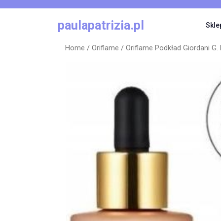
Skip
to
paulapatrizia.pl
Skle
content
Home
/
Oriflame
/ Oriflame Podkład Giordani G. 