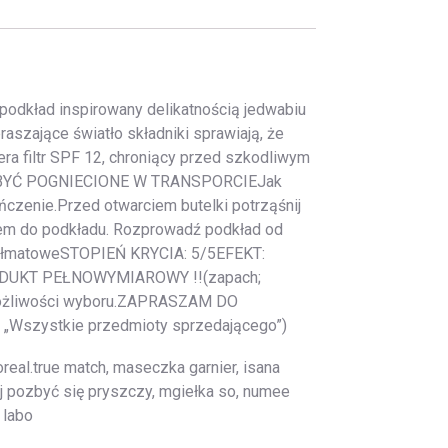
odkład inspirowany delikatnością jedwabiu
aszające światło składniki sprawiają, że
era filtr SPF 12, chroniący przed szkodliwym
ŻE BYĆ POGNIECIONE W TRANSPORCIEJak
ończenie.Przed otwarciem butelki potrząśnij
dzlem do podkładu. Rozprowadź podkład od
 półmatoweSTOPIEŃ KRYCIA: 5/5EFEKT:
PRODUKT PEŁNOWYMIAROWY !!(zapach;
ma możliwości wyboru.ZAPRASZAM DO
na „Wszystkie przedmioty sprzedającego”)
real.true match, maseczka garnier, isana
ej pozbyć się pryszczy, mgiełka so, numee
 labo