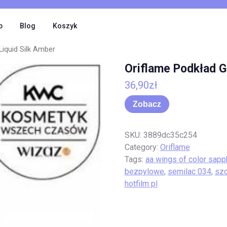
p
Blog
Koszyk
Liquid Silk Amber
Oriflame Podkład Gi
36,90
zł
Zobacz
SKU:
3889dc35c254
Category:
Oriflame
Tags:
aa wings of color sapp
bezpylowe
,
semilac 034
,
szc
hotfilm pl