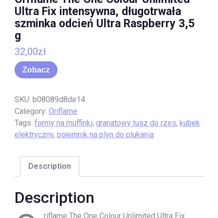
Ultra Fix intensywna, długotrwała
szminka odcień Ultra Raspberry 3,5
g
32,00
zł
Zobacz
SKU:
b08089d8de14
Category:
Oriflame
Tags:
formy na muffinki
,
granatowy tusz do rzes
,
kubek
elektryczny
,
pojemnik na plyn do plukania
Description
Description
riflame The One Colour Unlimited Ultra Fix