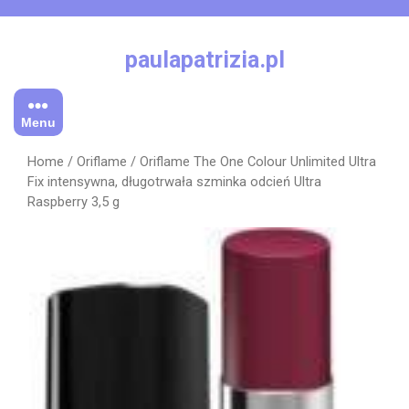
Skip
to
content
paulapatrizia.pl
Menu
Home
/
Oriflame
/ Oriflame The One Colour Unlimited Ultra
Fix intensywna, długotrwała szminka odcień Ultra
Raspberry 3,5 g