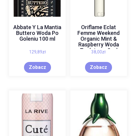
Abbate Y La Mantia
Oriflame Eclat
Buttero Woda Po
Femme Weekend
Goleniu 100 ml
Organic Mint &
Raspberry Woda
Toaletowa 8 ml
129,89
zł
38,00
zł
Zobacz
Zobacz