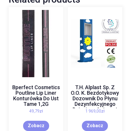
Bperfect Cosmetics
T.H. Alplast Sp. Z
Poutline Lip Liner
O.O. K. Bezdotykowy
Konturówka Do Ust
Dozownik Do Płynu
Tame 1,2G
Dezynfekcyjnego
Dziecięcy Antracyt
49,79
zł
1 969,00
zł
Ral 7016
Zobacz
Zobacz