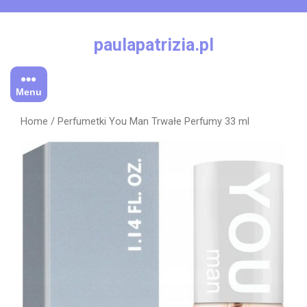
Skip
to
content
paulapatrizia.pl
Menu
Home
/ Perfumetki You Man Trwałe Perfumy 33 ml