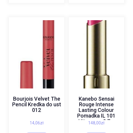
Bourjois Velvet The
Kanebo Sensai
Pencil Kredka do ust
Rouge Intense
012
Lasting Colour
Pomadka IL 101
Hitoeume 3,7 g
14,06
zł
148,00
zł