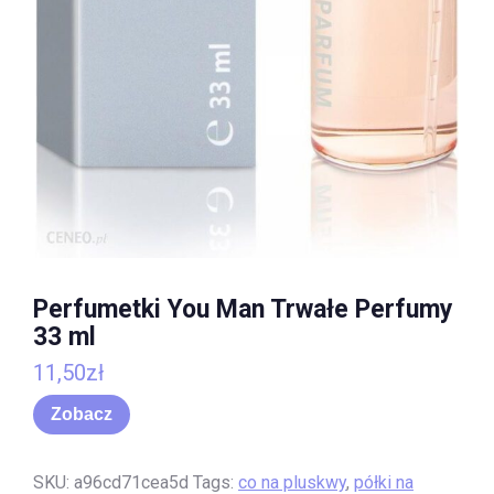
Perfumetki You Man Trwałe Perfumy
33 ml
11,50
zł
Zobacz
SKU:
a96cd71cea5d
Tags:
co na pluskwy
,
półki na