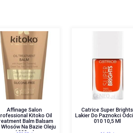
Affinage Salon
Catrice Super Bright
rofessional Kitoko Oil
Lakier Do Paznokci Odc
reatment Balm Balsam
010 10,5 Ml
 Włosów Na Bazie Oleju
1000 ml