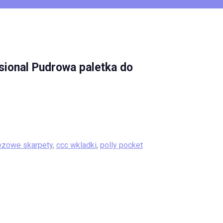
sional Pudrowa paletka do
ezowe skarpety
,
ccc wkladki
,
polly pocket