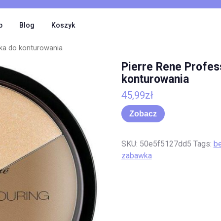
p
Blog
Koszyk
tka do konturowania
Pierre Rene Profes
konturowania
45,99
zł
Zobacz
SKU:
50e5f5127dd5
Tags:
b
zabawka