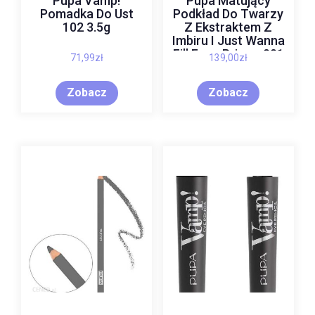
Pupa Vamp!
Pupa Matujący
Pomadka Do Ust
Podkład Do Twarzy
102 3.5g
Z Ekstraktem Z
Imbiru I Just Wanna
Fill Face Primer 001
71,99
zł
139,00
zł
Zobacz
Zobacz