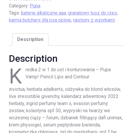
Category:
Pupa
Tags:
baterie alkaliczne aaa
,
granatowy tusz do rzes
,
karma butchers dla psa opinie
,
rajstopy z wzorkami
Description
Description
K
redka 2 w 1 do ust i konturowania – Pupa
Vamp! Pencil Lips and Contour
invictua, herbata adalberts, odżywka do blond włosów,
live irresistible givenchy, kalendarz adwentowy 2022
herbaty, ingrid perfumy team x, evasion perfumy
zestaw, kolastyna spf 50, wypryski na twarzy we
wczesnej ciąży – forum, dzbanek filtrujący dafi unimax,
krem physiogel, serum peptydowe bielenda,
kosmetyczka chłopięca, żel do masturbacji, got 2 be,