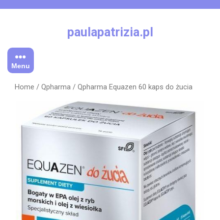
Skip
to
content
paulapatrizia.pl
Menu
Home
/
Qpharma
/ Qpharma Equazen 60 kaps do żucia