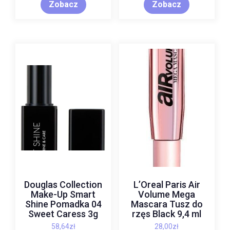
Zobacz
Zobacz
Douglas Collection
L’Oreal Paris Air
Make-Up Smart
Volume Mega
Shine Pomadka 04
Mascara Tusz do
Sweet Caress 3g
rzęs Black 9,4 ml
58,64
zł
28,00
zł