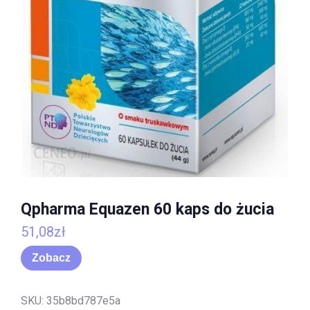
Qpharma Equazen 60 kaps do żucia
51,08
zł
Zobacz
SKU:
35b8bd787e5a