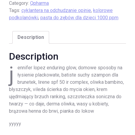
Category:
Qpharma
Tags:
cyklantera na odchudzanie opinie
,
kolorowe
podkolanówki
,
pasta do zębów dla dzieci 1000 ppm
Description
Description
j
ennifer lopez enduring glow, domowe sposoby na
łysienie plackowate, batiste suchy szampon dla
brunetek, lirene spf 50 ir complex, oliwka bambino,
błyszczyk, vileda ścierka do mycia okien, krem
ujędrniający brzuch ranking, szczoteczka soniczna do
twarzy — co daje, derma oliwka, wasy u kobiety,
brązowa henna do brwi, pianka do lokow
yyyyy