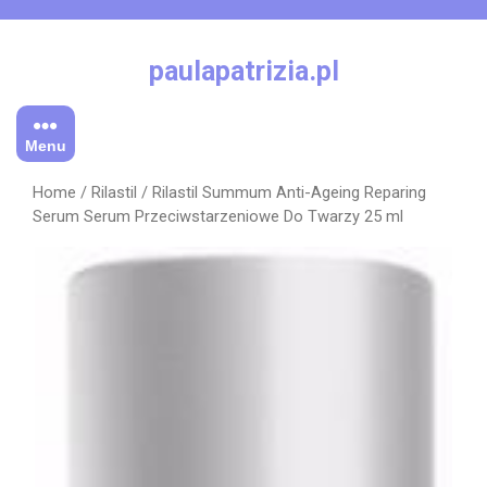
Skip
to
content
paulapatrizia.pl
Menu
Home
/
Rilastil
/ Rilastil Summum Anti-Ageing Reparing
Serum Serum Przeciwstarzeniowe Do Twarzy 25 ml