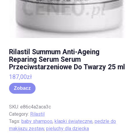
Rilastil Summum Anti-Ageing
Reparing Serum Serum
Przeciwstarzeniowe Do Twarzy 25 ml
187,00
zł
Zobacz
SKU:
e86c4a2aca3c
Category:
Rilastil
Tags:
baby shampoo
,
klapki świąteczne
,
pedzle do
makijazu zestaw
,
pieluchy dla dziecka