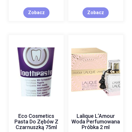
bronzer+róż+rozświetla
Medium 20g
Zobacz
Zobacz
Eco Cosmetics
Lalique L’Amour
Pasta Do Zębów Z
Woda Perfumowana
Czarnuszką 75ml
Próbka 2 ml