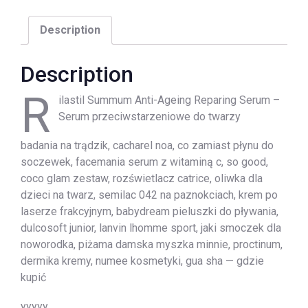
Description
Description
R
ilastil Summum Anti-Ageing Reparing Serum –
Serum przeciwstarzeniowe do twarzy
badania na trądzik, cacharel noa, co zamiast płynu do
soczewek, facemania serum z witaminą c, so good,
coco glam zestaw, rozświetlacz catrice, oliwka dla
dzieci na twarz, semilac 042 na paznokciach, krem po
laserze frakcyjnym, babydream pieluszki do pływania,
dulcosoft junior, lanvin lhomme sport, jaki smoczek dla
noworodka, piżama damska myszka minnie, proctinum,
dermika kremy, numee kosmetyki, gua sha — gdzie
kupić
yyyyy