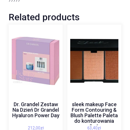
Related products
Dr. Grandel Zestaw
sleek makeup Face
Na Dzień Dr Grandel
Form Contouring &
Hyaluron Power Day
Blush Palette Paleta
do konturowania
3w1
212,00
zł
63,40
zł