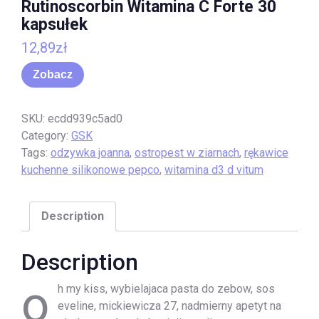
Rutinoscorbin Witamina C Forte 30
kapsułek
12,89
zł
Zobacz
SKU:
ecdd939c5ad0
Category:
GSK
Tags:
odzywka joanna
,
ostropest w ziarnach
,
rękawice
kuchenne silikonowe pepco
,
witamina d3 d vitum
Description
Description
o
h my kiss, wybielajaca pasta do zebow, sos
eveline, mickiewicza 27, nadmierny apetyt na