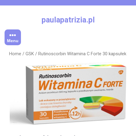
Skip
to
content
paulapatrizia.pl
Menu
Home
/
GSK
/ Rutinoscorbin Witamina C Forte 30 kapsułek