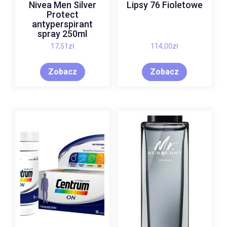
Nivea Men Silver
Lipsy 76 Fioletowe
Protect
antyperspirant
spray 250ml
17,51
zł
114,00
zł
Zobacz
Zobacz