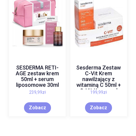
SESDERMA RETI-
Sesderma Zestaw
AGE zestaw krem
C-Vit Krem
50ml + serum
nawilżający z
liposomowe 30ml
witaminą C 50ml +
C-Vit Krem pod
239,99
zł
199,99
zł
oczy 15ml
Zobacz
Zobacz