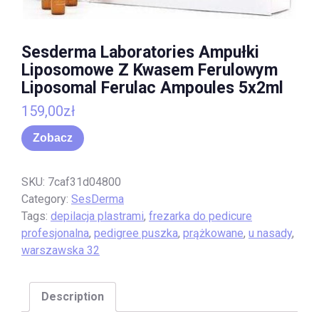
Sesderma Laboratories Ampułki
Liposomowe Z Kwasem Ferulowym
Liposomal Ferulac Ampoules 5x2ml
159,00
zł
Zobacz
SKU:
7caf31d04800
Category:
SesDerma
Tags:
depilacja plastrami
,
frezarka do pedicure
profesjonalna
,
pedigree puszka
,
prążkowane
,
u nasady
,
warszawska 32
Description