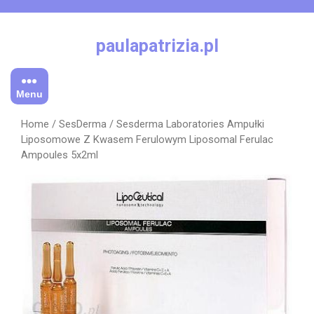
Skip
to
content
paulapatrizia.pl
Menu
Home
/
SesDerma
/ Sesderma Laboratories Ampułki
Liposomowe Z Kwasem Ferulowym Liposomal Ferulac
Ampoules 5x2ml