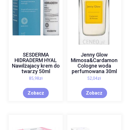
SESDERMA
Jenny Glow
HIDRADERM HYAL
Mimosa&Cardamon
Nawilżajacy krem do
Cologne woda
twarzy 50ml
perfumowana 30ml
85,98
zł
52,04
zł
Zobacz
Zobacz