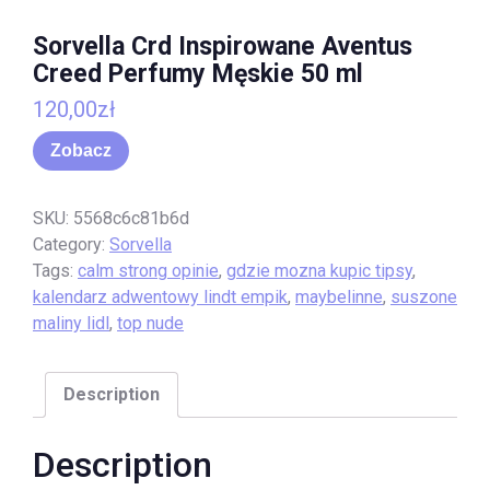
Sorvella Crd Inspirowane Aventus
Creed Perfumy Męskie 50 ml
120,00
zł
Zobacz
SKU:
5568c6c81b6d
Category:
Sorvella
Tags:
calm strong opinie
,
gdzie mozna kupic tipsy
,
kalendarz adwentowy lindt empik
,
maybelinne
,
suszone
maliny lidl
,
top nude
Description
Description