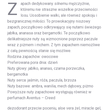
Z
apach dedykowany silnemu mężczyźnie,
któremu nie straszne wszelkie przeciwności
losu. Uosobienie walki, ale również spokoju i
bezgranicznej miłości. To prowokacyjny niszowy
zapach, początkowo odkrywający się nutami świeżego
jabłka, ananasa oraz bergamotki. Te początkowo
delikatniejsze nuty są wzmocnione poprzez paczule
wraz z piżmem i mchem. Z tym zapachem niemożliwe
z całą pewnością stanie się możliwe.
Rodzina zapachów: owocowe
Preferowana pora dnia: dzień
Nuty głowy: jabłko, ananas, czarna porzeczka,
bergamotka
Nuty serca: jaśmin, róźa, paczula, brzoza
Nuty bazowe: ambra, wanilia, mech dębowy, piżmo
Powyższe nuty zapachowe występują również w
perfumach Aventus – Creed
dezodorant przeciw poceniu, aloe vera żel, miracle gel,