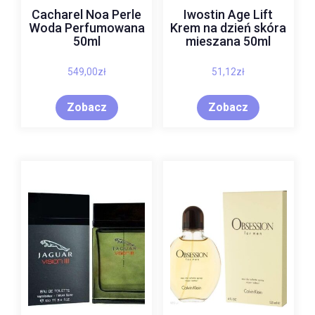
Cacharel Noa Perle
Iwostin Age Lift
Woda Perfumowana
Krem na dzień skóra
50ml
mieszana 50ml
549,00
zł
51,12
zł
Zobacz
Zobacz