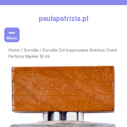
Skip
to
content
paulapatrizia.pl
Menu
Home
/
Sorvella
/ Sorvella Crd Inspirowane Aventus Creed
Perfumy Męskie 50 ml