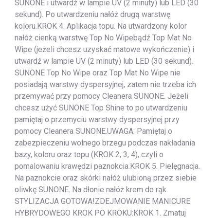
SUNONE i utwardź w lampie UV (2 minuty) lub LED (30
sekund). Po utwardzeniu nałóż drugą warstwę
koloru.KROK 4. Aplikacja topu. Na utwardzony kolor
nałóż cienką warstwę Top No Wipebądź Top Mat No
Wipe (jeżeli chcesz uzyskać matowe wykończenie) i
utwardź w lampie UV (2 minuty) lub LED (30 sekund).
SUNONE Top No Wipe oraz Top Mat No Wipe nie
posiadają warstwy dyspersyjnej, zatem nie trzeba ich
przemywać przy pomocy Cleanera SUNONE. Jeżeli
chcesz użyć SUNONE Top Shine to po utwardzeniu
pamiętaj o przemyciu warstwy dyspersyjnej przy
pomocy Cleanera SUNONE.UWAGA: Pamiętaj o
zabezpieczeniu wolnego brzegu podczas nakładania
bazy, koloru oraz topu (KROK 2, 3, 4), czyli o
pomalowaniu krawędzi paznokcia.KROK 5. Pielęgnacja.
Na paznokcie oraz skórki nałóż ulubioną przez siebie
oliwkę SUNONE. Na dłonie nałóż krem do rąk.
STYLIZACJA GOTOWA!ZDEJMOWANIE MANICURE
HYBRYDOWEGO KROK PO KROKU:KROK 1. Zmatuj