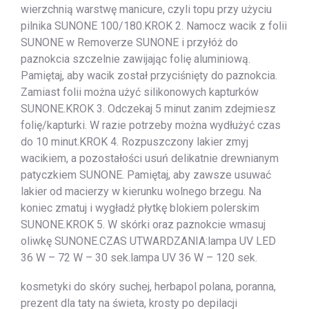
wierzchnią warstwę manicure, czyli topu przy użyciu
pilnika SUNONE 100/180.KROK 2. Namocz wacik z folii
SUNONE w Removerze SUNONE i przyłóż do
paznokcia szczelnie zawijając folię aluminiową.
Pamiętaj, aby wacik został przyciśnięty do paznokcia.
Zamiast folii można użyć silikonowych kapturków
SUNONE.KROK 3. Odczekaj 5 minut zanim zdejmiesz
folię/kapturki. W razie potrzeby można wydłużyć czas
do 10 minut.KROK 4. Rozpuszczony lakier zmyj
wacikiem, a pozostałości usuń delikatnie drewnianym
patyczkiem SUNONE. Pamiętaj, aby zawsze usuwać
lakier od macierzy w kierunku wolnego brzegu. Na
koniec zmatuj i wygładź płytkę blokiem polerskim
SUNONE.KROK 5. W skórki oraz paznokcie wmasuj
oliwkę SUNONE.CZAS UTWARDZANIA:lampa UV LED
36 W – 72 W – 30 sek.lampa UV 36 W – 120 sek.
kosmetyki do skóry suchej, herbapol polana, poranna,
prezent dla taty na świeta, krosty po depilacji