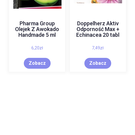
Pharma Group
Doppelherz Aktiv
Olejek Z Awokado
Odporność Max +
Handmade 5 ml
Echinacea 20 tabl
6,20
zł
7,49
zł
Zobacz
Zobacz