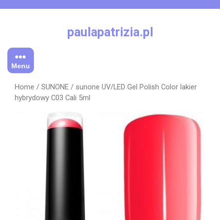
Skip
to
content
paulapatrizia.pl
Menu
Home
/
SUNONE
/ sunone UV/LED Gel Polish Color lakier
hybrydowy C03 Cali 5ml