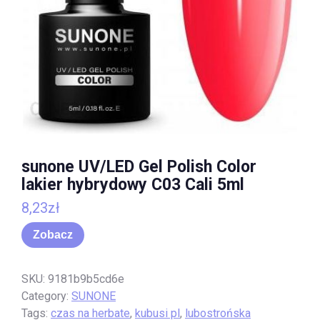
sunone UV/LED Gel Polish Color
lakier hybrydowy C03 Cali 5ml
8,23
zł
Zobacz
SKU:
9181b9b5cd6e
Category:
SUNONE
Tags:
czas na herbate
,
kubusi pl
,
lubostrońska