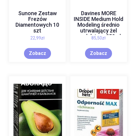
Sunone Zestaw
Davines MORE
Frezów
INSIDE Medium Hold
Diamentowych 10
Modeling średnio
szt
utrwalający żel
modelujący 250ml
22,99
zł
85,50
zł
Zobacz
Zobacz