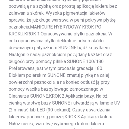
pozwalają na szybką oraz prostą aplikację lakieru bez
zalewania skórek. Wysoka pigmentacja lakierów
sprawia, że już druga warstwa w pełni pokrywa płytkę
paznokcia.MANICURE HYBRYDOWY KROK PO
KROKU:KROK 1.Opracowywanie płytki paznokcia. W
celu opracowania płytki delikatnie odsuń skórki
drewnianym patyczkiem SUNONE bądź kopytkiem.
Następnie nadaj paznokciom pożądany kształt oraz
długość przy pomocy pilnika SUNONE 100/180.
Preferowana jest w tym procesie gradacja 180.
Blokiem polerskim SUNONE zmatuj płytkę na całej
powierzchni paznokcia, a na koniec odtłuść ją przy
pomocy wacika bezpyłowego zamoczonego w
Cleanerze SUNONE.KROK 2.Aplikacja bazy. Nałóż
cienką warstwę bazy SUNONE i utwardź ją w lampie UV
(2 minuty) lub LED (30 sekund). Czasy utwardzania
lakierów podane są poniżej.KROK 3.Aplikacja koloru.
Nałóż cienką warstwę wybranego koloru lakieru