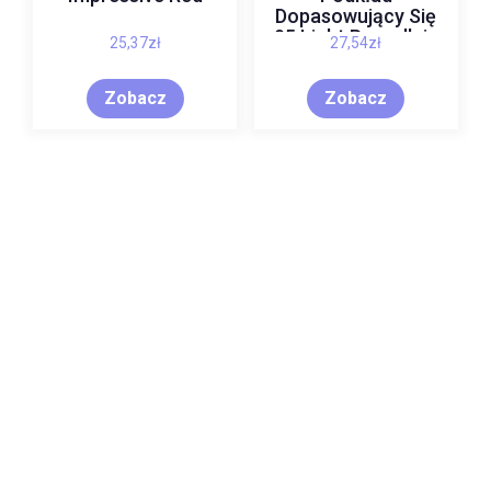
Dopasowujący Się
05 Light Porcellain
25,37
zł
27,54
zł
30 ml
Zobacz
Zobacz