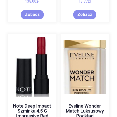
138,00
zł
13,77
zł
3g
Zobacz
Zobacz
Note Deep Impact
Eveline Wonder
Szminka 4.5 G
Match Luksusowy
Impressive Red
Podkład