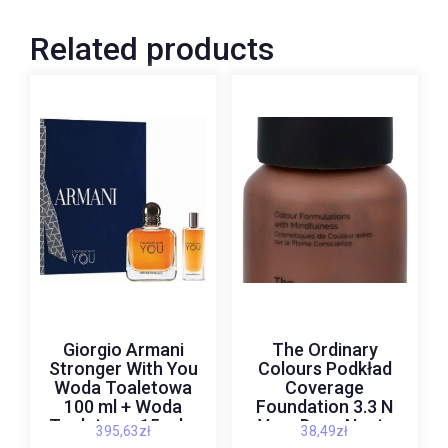
Related products
Giorgio Armani
The Ordinary
Stronger With You
Colours Podkład
Woda Toaletowa
Coverage
100 ml + Woda
Foundation 3.3 N
Toaletowa 15 ml +
Very Deep Neutr
395,63
zł
38,49
zł
Shower Gel 75 ml