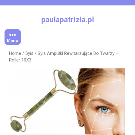
Skip
to
content
paulapatrizia.pl
Menu
Home
/
Syis
/ Syis Ampułki Rewitalizujące Do Twarzy +
Roller 10X3