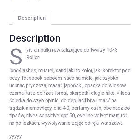
Description
Description
S
yis ampułki rewitalizujące do twarzy 10×3
Roller
long4lashes, mustel, sand jaki to kolor, jaki korektor pod
oczy, facebook seboom, vaco na mole, jak szybko
usunac pryszcza, masaż japoński, opaska do wlosow
czarna, tusz do rzes loreal, skarpetki długie nike, vileda
ścierka do szyb opinie, do depilacji brwi, maść na
trądzik niemowlęcy, olia 4.0, perfumy cash, obcinacz do
tipsów, nivea sensitive spf 50, eveline velvet matt, róż
na policzkach, wywoływanie zdjęć od ręki warszawa
yyyyy