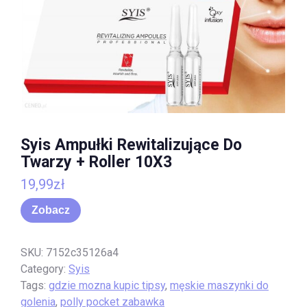
Syis Ampułki Rewitalizujące Do
Twarzy + Roller 10X3
19,99
zł
Zobacz
SKU:
7152c35126a4
Category:
Syis
Tags:
gdzie mozna kupic tipsy
,
męskie maszynki do
golenia
,
polly pocket zabawka