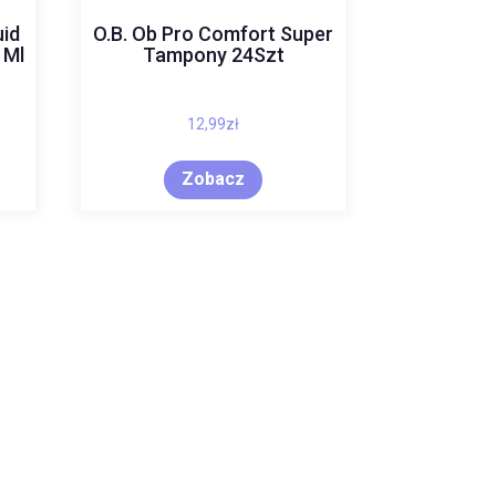
id
O.B. Ob Pro Comfort Super
 Ml
Tampony 24Szt
12,99
zł
Zobacz