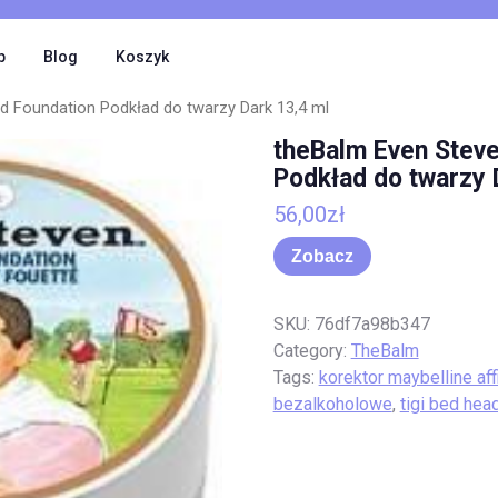
p
Blog
Koszyk
d Foundation Podkład do twarzy Dark 13,4 ml
theBalm Even Stev
Podkład do twarzy 
56,00
zł
Zobacz
SKU:
76df7a98b347
Category:
TheBalm
Tags:
korektor maybelline aff
bezalkoholowe
,
tigi bed head