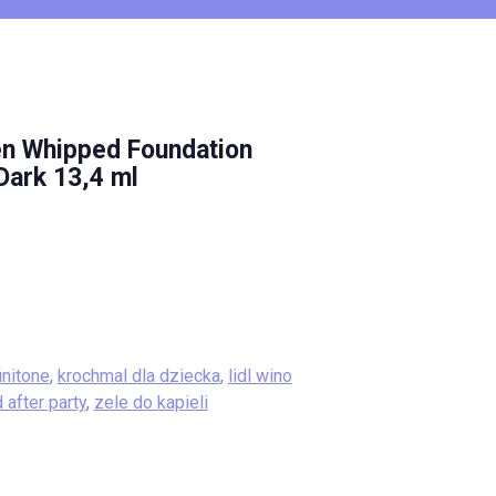
en Whipped Foundation
Dark 13,4 ml
initone
,
krochmal dla dziecka
,
lidl wino
 after party
,
zele do kapieli