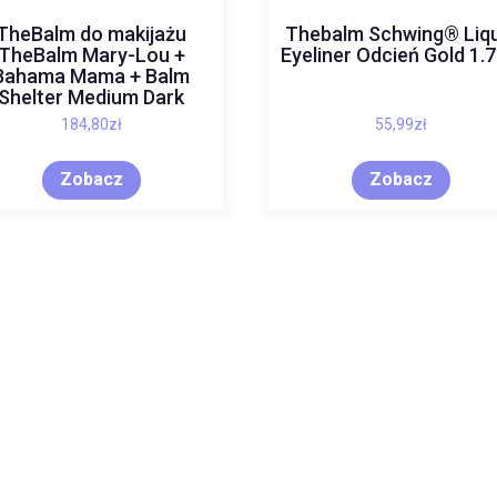
TheBalm do makijażu
Thebalm Schwing® Liqu
TheBalm Mary-Lou +
Eyeliner Odcień Gold 1.7
Bahama Mama + Balm
Shelter Medium Dark
184,80
zł
55,99
zł
Zobacz
Zobacz