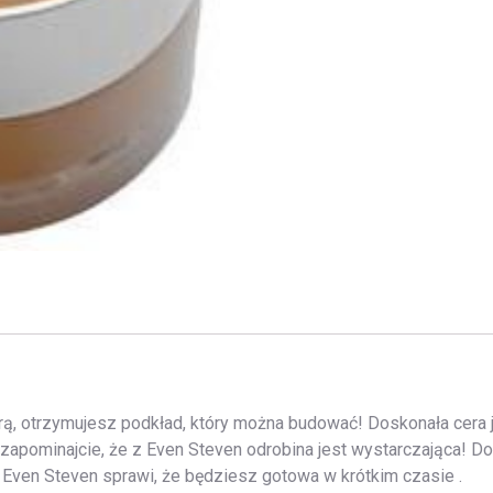
rą, otrzymujesz podkład, który można budować! Doskonała cera je
 zapominajcie, że z Even Steven odrobina jest wystarczająca! D
ven Steven sprawi, że będziesz gotowa w krótkim czasie .