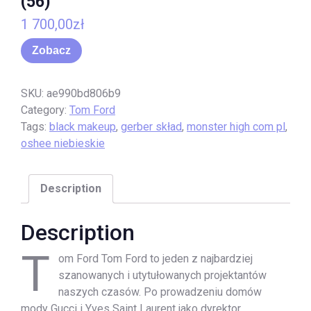
(56)
1 700,00
zł
Zobacz
SKU:
ae990bd806b9
Category:
Tom Ford
Tags:
black makeup
,
gerber skład
,
monster high com pl
,
oshee niebieskie
Description
Description
T
om Ford Tom Ford to jeden z najbardziej
szanowanych i utytułowanych projektantów
naszych czasów. Po prowadzeniu domów
mody Gucci i Yves Saint Laurent jako dyrektor