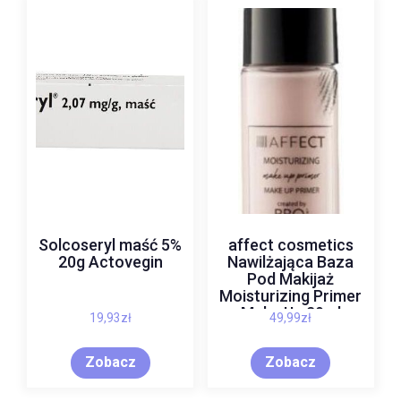
Solcoseryl maść 5%
affect cosmetics
20g Actovegin
Nawilżająca Baza
Pod Makijaż
Moisturizing Primer
Make Up 29ml
19,93
zł
49,99
zł
Zobacz
Zobacz