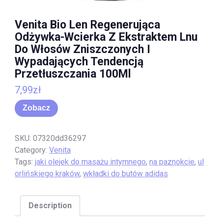
Venita Bio Len Regenerująca
Odżywka-Wcierka Z Ekstraktem Lnu
Do Włosów Zniszczonych I
Wypadających Tendencją
Przetłuszczania 100Ml
7,99
zł
Zobacz
SKU:
07320dd36297
Category:
Venita
Tags:
jaki olejek do masażu intymnego
,
na paznokcie
,
ul
orlińskiego kraków
,
wkładki do butów adidas
Description