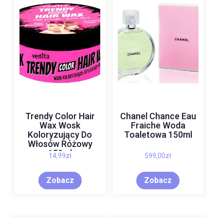
Trendy Color Hair
Chanel Chance Eau
Wax Wosk
Fraiche Woda
Koloryzujący Do
Toaletowa 150ml
Włosów Różowy
150ml
14,99
zł
599,00
zł
Zobacz
Zobacz