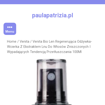
Skip
to
content
paulapatrizia.pl
Menu
Home
/
Venita
/ Venita Bio Len Regenerująca Odżywka-
Wcierka Z Ekstraktem Lnu Do Włosów Zniszczonych I
Wypadających Tendencją Przetłuszczania 100Ml