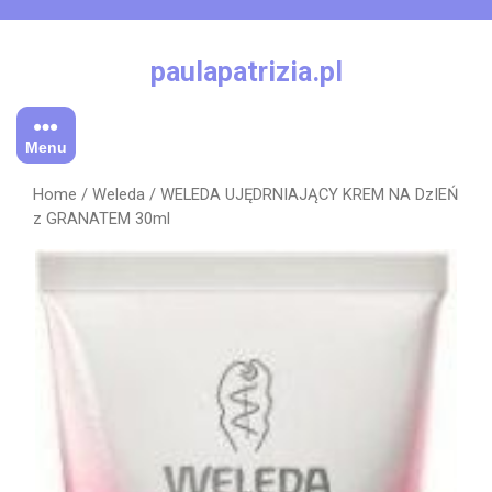
Skip
to
content
paulapatrizia.pl
Menu
Home
/
Weleda
/ WELEDA UJĘDRNIAJĄCY KREM NA DzIEŃ
z GRANATEM 30ml