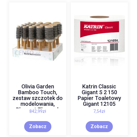
Olivia Garden
Katrin Classic
Bamboo Touch,
Gigant S 2 150
zestaw szczotek do
Papier Toaletowy
modelowania,
Gigant 12105
Blowout Thermal,
842,99
zł
7,54
zł
display 19szt.
Zobacz
Zobacz