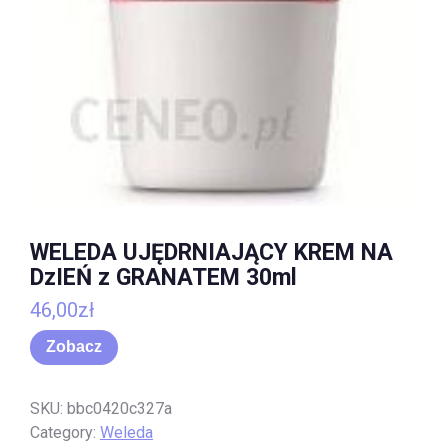
WELEDA UJĘDRNIAJĄCY KREM NA
DzIEŃ z GRANATEM 30ml
46,00
zł
Zobacz
SKU:
bbc0420c327a
Category:
Weleda