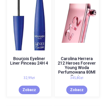
Bourjois Eyeliner
Carolina Herrera
Liner Pinceau 24H 4
212 Heroes Forever
Young Woda
Perfumowana 80Ml
Tester
32,99
zł
345,80
zł
Zobacz
Zobacz