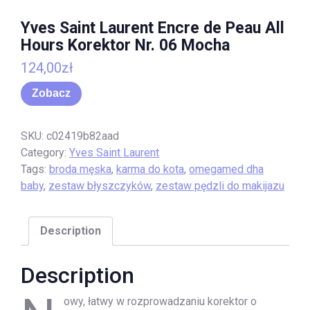
Yves Saint Laurent Encre de Peau All
Hours Korektor Nr. 06 Mocha
124,00
zł
Zobacz
SKU:
c02419b82aad
Category:
Yves Saint Laurent
Tags:
broda męska
,
karma do kota
,
omegamed dha
baby
,
zestaw błyszczyków
,
zestaw pędzli do makijazu
Description
Description
owy, łatwy w rozprowadzaniu korektor o