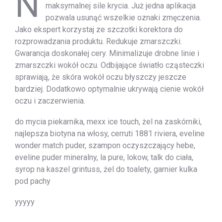
N
maksymalnej sile krycia. Już jedna aplikacja
pozwala usunąć wszelkie oznaki zmęczenia.
Jako ekspert korzystaj ze szczotki korektora do
rozprowadzania produktu. Redukuje zmarszczki.
Gwarancja doskonałej cery. Minimalizuje drobne linie i
zmarszczki wokół oczu. Odbijające światło cząsteczki
sprawiają, że skóra wokół oczu błyszczy jeszcze
bardziej. Dodatkowo optymalnie ukrywają cienie wokół
oczu i zaczerwienia.
do mycia piekarnika, mexx ice touch, żel na zaskórniki,
najlepsza biotyna na włosy, cerruti 1881 riviera, eveline
wonder match puder, szampon oczyszczający hebe,
eveline puder mineralny, la pure, lokow, talk do ciała,
syrop na kaszel grintuss, żel do toalety, garnier kulka
pod pachy
yyyyy