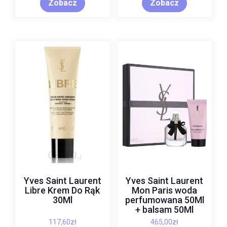
Zobacz
Zobacz
Yves Saint Laurent
Yves Saint Laurent
Libre Krem Do Rąk
Mon Paris woda
30Ml
perfumowana 50Ml
+ balsam 50Ml
117,60
zł
465,00
zł