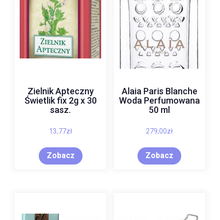
Zielnik Apteczny
Alaia Paris Blanche
Świetlik fix 2g x 30
Woda Perfumowana
sasz.
50 ml
13,77
zł
279,00
zł
Zobacz
Zobacz