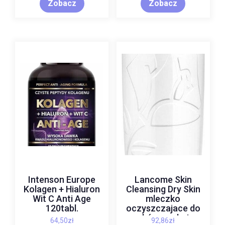
Zobacz
Zobacz
Intenson Europe
Lancome Skin
Kolagen + Hialuron
Cleansing Dry Skin
Wit C Anti Age
mleczko
120tabl.
oczyszczajace do
skóry suchej
64,50
zł
92,86
zł