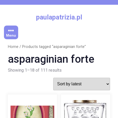
Skip
to
content
paulapatrizia.pl
Menu
Home
/ Products tagged “asparaginian forte”
asparaginian forte
Showing 1–18 of 111 results