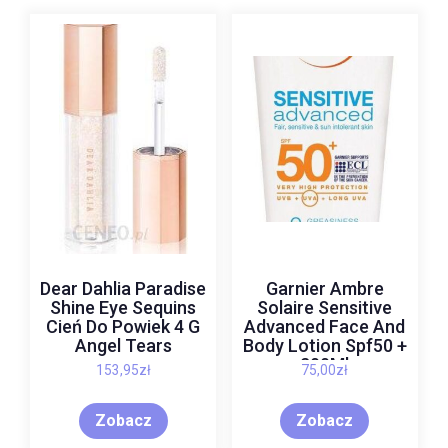
Dear Dahlia Paradise
Garnier Ambre
Shine Eye Sequins
Solaire Sensitive
Cień Do Powiek 4 G
Advanced Face And
Angel Tears
Body Lotion Spf50 +
200Ml
153,95
zł
75,00
zł
Zobacz
Zobacz