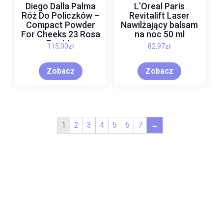
Diego Dalla Palma
L’Oreal Paris
Róż Do Policzków –
Revitalift Laser
Compact Powder
Nawilżający balsam
For Cheeks 23 Rosa
na noc 50 ml
Freddo
115,00
zł
82,97
zł
Zobacz
Zobacz
1
2
3
4
5
6
7
→