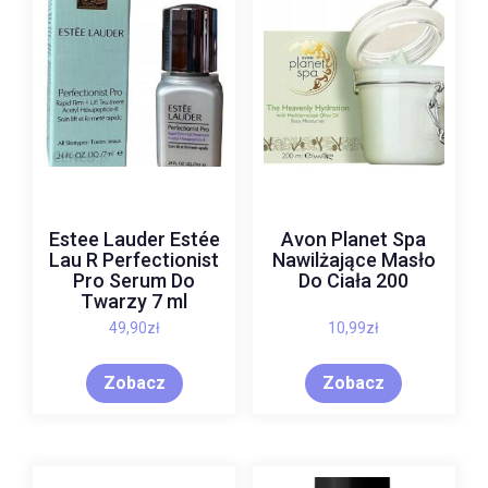
Estee Lauder Estée
Avon Planet Spa
Lau R Perfectionist
Nawilżające Masło
Pro Serum Do
Do Ciała 200
Twarzy 7 ml
49,90
zł
10,99
zł
Zobacz
Zobacz