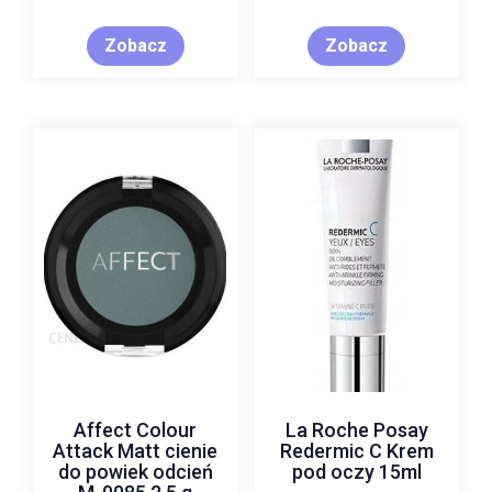
(Cleansing Milk)
200ml
Zobacz
Zobacz
Affect Colour
La Roche Posay
Attack Matt cienie
Redermic C Krem
do powiek odcień
pod oczy 15ml