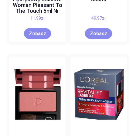
Woman Pleasant To
The Touch 5ml Nr
63
11,99
zł
49,97
zł
Zobacz
Zobacz