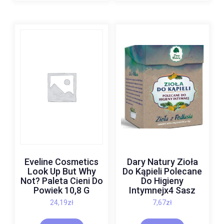
Eveline Cosmetics
Dary Natury Zioła
Look Up But Why
Do Kąpieli Polecane
Not? Paleta Cieni Do
Do Higieny
Powiek 10,8 G
Intymnejx4 Sasz
24,19
zł
7,67
zł