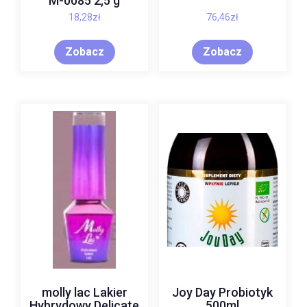
M-0085 2,5 g
18,28
zł
76,46
zł
Zobacz
Zobacz
molly lac Lakier
Joy Day Probiotyk
Hybrydowy Delicate
500ml