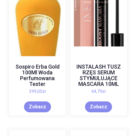
Sospiro Erba Gold
INSTALASH TUSZ
100Ml Woda
RZĘS SERUM
Perfumowana
STYMULUJĄCE
Tester
MASCARA 10ML
399,00
zł
44,79
zł
Zobacz
Zobacz