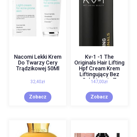
Nacomi Lekki Krem
Kv-1 -1 The
Do Twarzy Cery
Originals Hair Lifting
Trądzikowej 50Ml
Hpf Cream Krem
Liftingujący Bez
Spłukiwania Z
32,40
zł
147,00
zł
Ochroną Przed Uvb
Wodą Morską I
Zobacz
Zobacz
Chlorowaną 200 ml