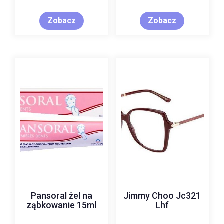
KOMÓRKOWYM,150
ML
Zobacz
Zobacz
Pansoral żel na
Jimmy Choo Jc321
ząbkowanie 15ml
Lhf