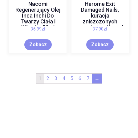
Nacomi
Herome Exit
Regenerujący Olej
Damaged Nails,
Inca Inchi Do
kuracja
Twarzy Ciała I
zniszczonych
Włosów 50ml
paznokci po tipsach
36,99
zł
37,90
zł
Zobacz
Zobacz
1
2
3
4
5
6
7
→