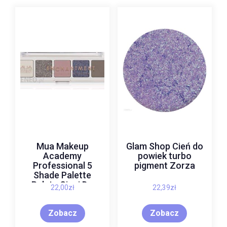
Mua Makeup
Glam Shop Cień do
Academy
powiek turbo
Professional 5
pigment Zorza
Shade Palette
Paleta Cieni Do
22,00
zł
22,39
zł
Powiek Odcień
Enchantment 3,8 G
Zobacz
Zobacz