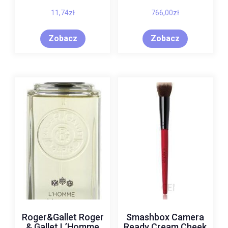
11,74
zł
766,00
zł
Zobacz
Zobacz
Roger&Gallet Roger
Smashbox Camera
& Gallet L’Homme
Ready Cream Cheek