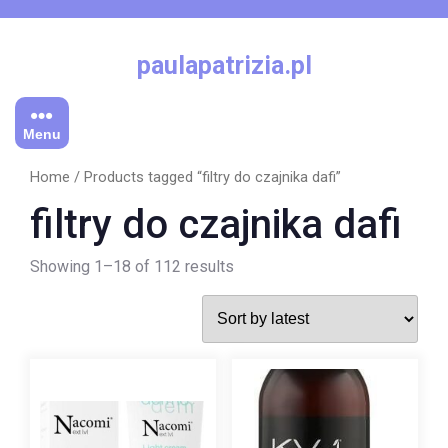
Skip
to
content
paulapatrizia.pl
Menu
Home
/ Products tagged “filtry do czajnika dafi”
filtry do czajnika dafi
Showing 1–18 of 112 results