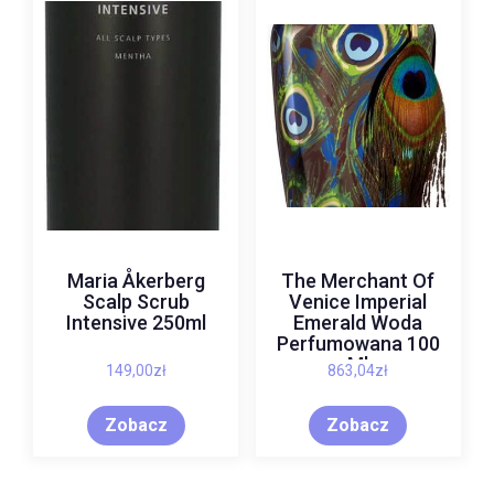
Maria Åkerberg
The Merchant Of
Scalp Scrub
Venice Imperial
Intensive 250ml
Emerald Woda
Perfumowana 100
Ml
149,00
zł
863,04
zł
Zobacz
Zobacz