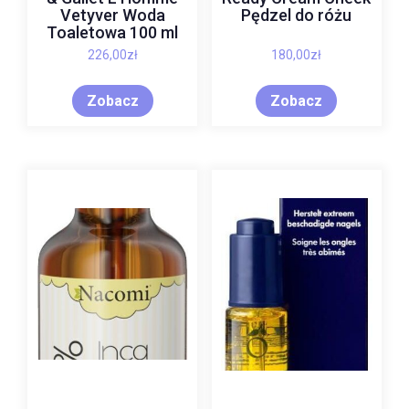
Vetyver Woda
Pędzel do różu
Toaletowa 100 ml
226,00
zł
180,00
zł
Zobacz
Zobacz