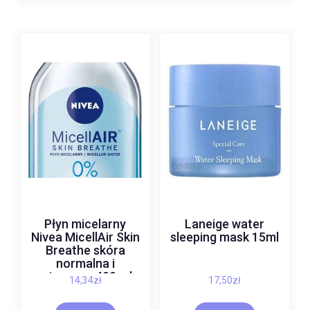
Płyn micelarny
Laneige water
Nivea MicellAir Skin
sleeping mask 15ml
Breathe skóra
normalna i
mieszana 400 ml
14,34
zł
17,50
zł