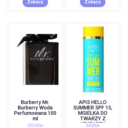
Zobacz
Zobacz
Burberry Mr.
APIS HELLO
Burberry Woda
SUMMER SPF 15,
Perfumowana 100
MGIEŁKA DO
ml
TWARZY Z
NEKTAREM
222,00
zł
34,00
zł