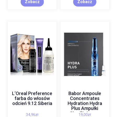
Zobacz
Zobacz
L’Oreal Preference
Babor Ampoule
farba do włosów
Concentrates
odcień 9.12 Siberia
Hydration Hydra
Plus Ampułki
Nawilżające z
34,96
zł
19,00
zł