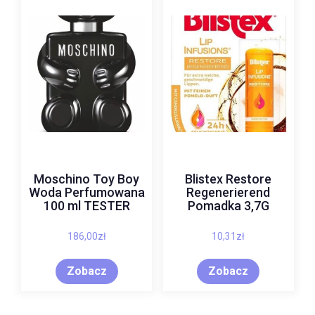
Moschino Toy Boy
Blistex Restore
Woda Perfumowana
Regenerierend
100 ml TESTER
Pomadka 3,7G
186,00
zł
10,31
zł
Zobacz
Zobacz