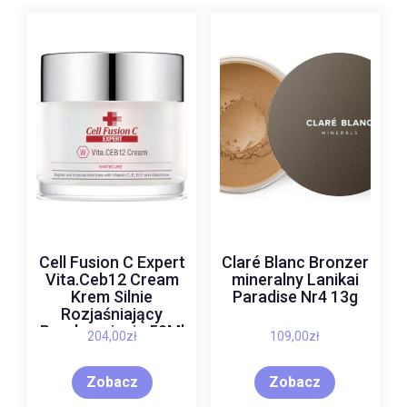
Cell Fusion C Expert
Claré Blanc Bronzer
Vita.Ceb12 Cream
mineralny Lanikai
Krem Silnie
Paradise Nr4 13g
Rozjaśniający
Przebarwienia 50Ml
204,00
zł
109,00
zł
Zobacz
Zobacz