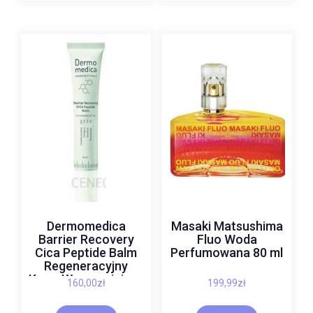
Dermomedica
Masaki Matsushima
Barrier Recovery
Fluo Woda
Cica Peptide Balm
Perfumowana 80 ml
Regeneracyjny
Krem Wzmacniający
160,00
zł
199,99
zł
Barierę
Hydrolipidową 30 ml