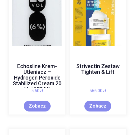
Echosline Krem-
Strivectin Zestaw
Utleniacz –
Tighten & Lift
Hydrogen Peroxide
Stabilized Cream 20
Vol 150 Ml
5,60
zł
566,00
zł
Zobacz
Zobacz