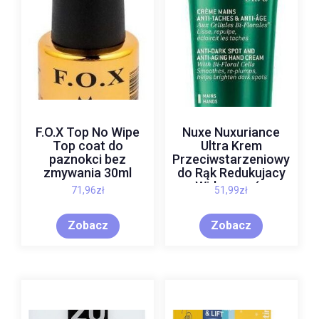
F.O.X Top No Wipe
Nuxe Nuxuriance
Top coat do
Ultra Krem
paznokci bez
Przeciwstarzeniowy
zmywania 30ml
do Rąk Redukujacy
Widocznośc
71,96
zł
51,99
zł
Przebarwień 75ml
Zobacz
Zobacz