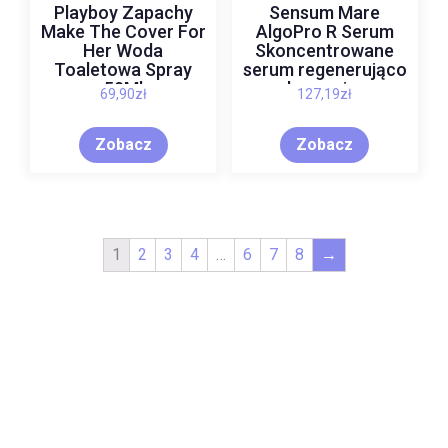
Playboy Zapachy
Sensum Mare
Make The Cover For
AlgoPro R Serum
Her Woda
Skoncentrowane
Toaletowa Spray
serum regenerująco
50Ml
– korygujące
69,90
zł
127,19
zł
Retinalem 0,08 % 30
ml
Zobacz
Zobacz
1
2
3
4
…
6
7
8
→