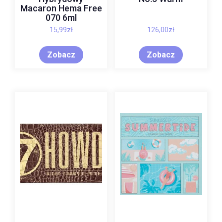
Macaron Hema Free
070 6ml
15,99
zł
126,00
zł
Zobacz
Zobacz