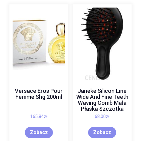
Versace Eros Pour
Janeke Silicon Line
Femme Shg 200ml
Wide And Fine Teeth
Waving Comb Mała
Płaska Szczotka
15,5 X 9 X 3,5 Cm
165,84
zł
68,00
zł
Zobacz
Zobacz