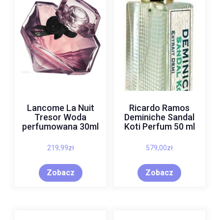
Lancome La Nuit
Ricardo Ramos
Tresor Woda
Deminiche Sandal
perfumowana 30ml
Koti Perfum 50 ml
219,99
zł
579,00
zł
Zobacz
Zobacz