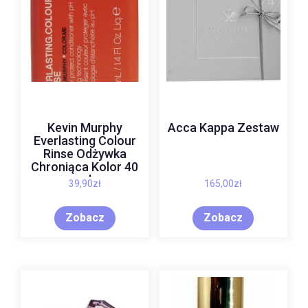
Kevin Murphy
Acca Kappa Zestaw
Everlasting Colour
Rinse Odżywka
Chroniąca Kolor 40
ml
39,90
zł
165,00
zł
Zobacz
Zobacz