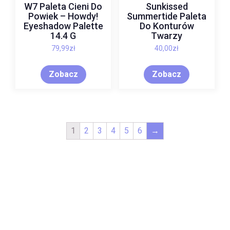
W7 Paleta Cieni Do
Sunkissed
Powiek – Howdy!
Summertide Paleta
Eyeshadow Palette
Do Konturów
14.4 G
Twarzy
79,99
zł
40,00
zł
Zobacz
Zobacz
1
2
3
4
5
6
→