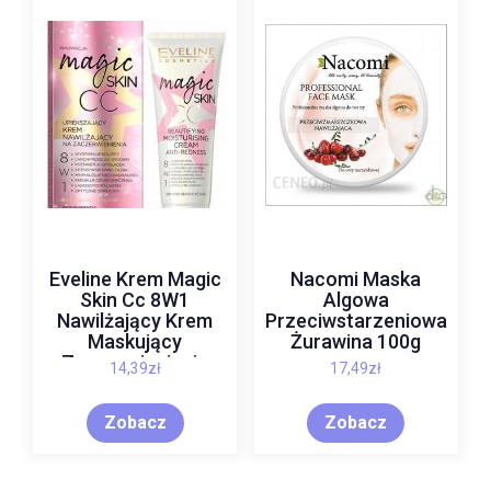
Eveline Krem Magic
Nacomi Maska
Skin Cc 8W1
Algowa
Nawilżający Krem
Przeciwstarzeniowa
Maskujący
Żurawina 100g
Zaczerwienienia
14,39
zł
17,49
zł
50Ml
Zobacz
Zobacz