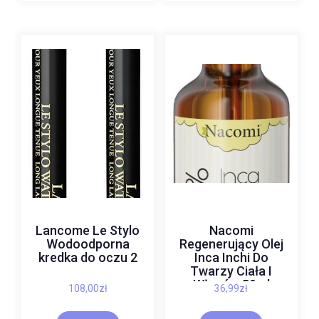
Lancome Le Stylo
Nacomi
Wodoodporna
Regenerujący Olej
kredka do oczu 2
Inca Inchi Do
Twarzy Ciała I
Włosów 50ml
108,00
zł
36,99
zł