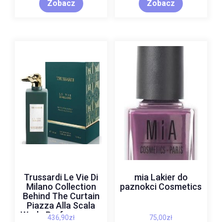
Zobacz
Zobacz
Trussardi Le Vie Di
mia Lakier do
Milano Collection
paznokci Cosmetics
Behind The Curtain
Piazza Alla Scala
Woda Perfumowana
436,90
zł
75,00
zł