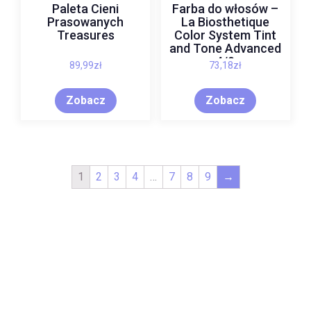
Paleta Cieni
Farba do włosów –
Prasowanych
La Biosthetique
Treasures
Color System Tint
and Tone Advanced
4/0
89,99
zł
73,18
zł
Zobacz
Zobacz
1
2
3
4
…
7
8
9
→