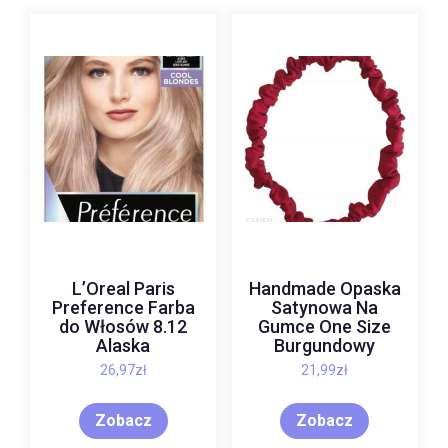
L’Oreal Paris
Handmade Opaska
Preference Farba
Satynowa Na
do Włosów 8.12
Gumce One Size
Alaska
Burgundowy
26,97
zł
21,99
zł
Zobacz
Zobacz