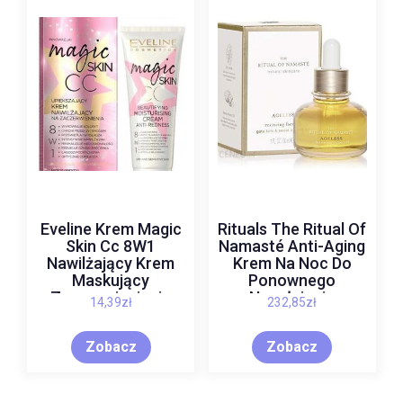
Eveline Krem Magic
Rituals The Ritual Of
Skin Cc 8W1
Namasté Anti-Aging
Nawilżający Krem
Krem Na Noc Do
Maskujący
Ponownego
Zaczerwienienia
Napełniania
14,39
zł
232,85
zł
50Ml
Kolekcja Glow 50 Ml
Zobacz
Zobacz