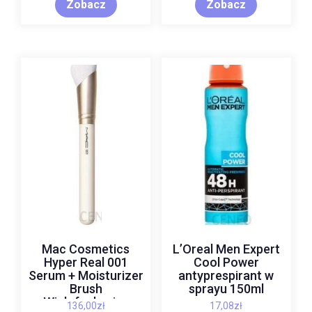
Zobacz
Zobacz
Mac Cosmetics
L’Oreal Men Expert
Hyper Real 001
Cool Power
Serum + Moisturizer
antyprespirant w
Brush
sprayu 150ml
Wielofunkcyjny
136,00
zł
17,08
zł