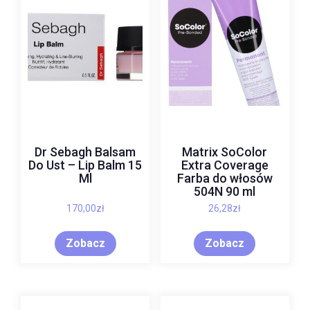
Dr Sebagh Balsam
Matrix SoColor
Do Ust – Lip Balm 15
Extra Coverage
Ml
Farba do włosów
504N 90 ml
170,00
zł
26,28
zł
Zobacz
Zobacz