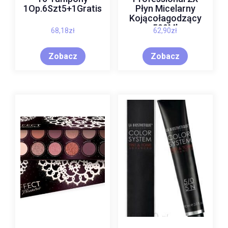
1Op.6Szt5+1Gratis
Płyn Micelarny
Kojącołagodzący
500Ml
68,18
zł
62,90
zł
Zobacz
Zobacz