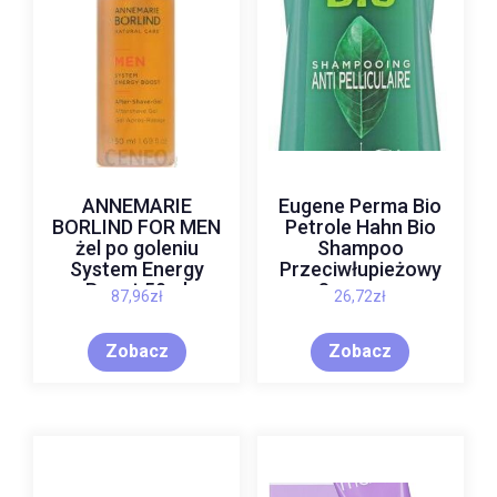
ANNEMARIE
Eugene Perma Bio
BORLIND FOR MEN
Petrole Hahn Bio
żel po goleniu
Shampoo
System Energy
Przeciwłupieżowy
Boost 50ml
Szampon
87,96
zł
26,72
zł
Wzmacniający Do
Włosów
Zobacz
Zobacz
Normalnych 250 ml