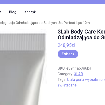
p
Blog
Koszyk
elęgnacja Odmładzająca do Suchych Ust Perfect Lips 10ml
3Lab Body Care Ko
Odmładzająca do S
248,95
zł
Zobacz
SKU:
e3941a5386ba
Category:
3LAB
Tags:
biala perla wybielanie
,
świąteczne