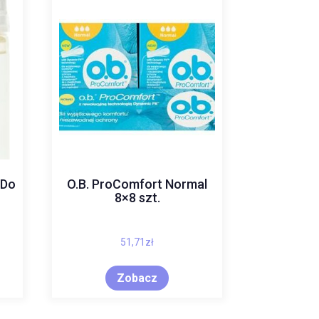
 Do
O.B. ProComfort Normal
8×8 szt.
51,71
zł
Zobacz