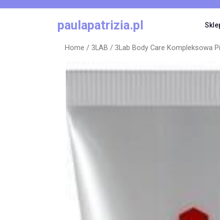
Skip
to
paulapatrizia.pl
Skle
content
Home
/
3LAB
/ 3Lab Body Care Kompleksowa Pi