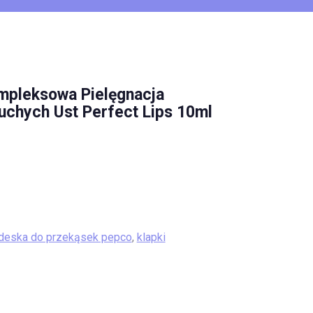
mpleksowa Pielęgnacja
uchych Ust Perfect Lips 10ml
deska do przekąsek pepco
,
klapki