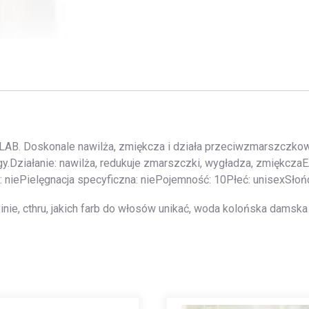
 3LAB. Doskonale nawilża, zmiękcza i działa przeciwzmarszczko
gy.Działanie: nawilża, redukuje zmarszczki, wygładza, zmiękcz
: niePielęgnacja specyficzna: niePojemność: 10Płeć: unisexSłońc
pinie, cthru, jakich farb do włosów unikać, woda kolońska damska