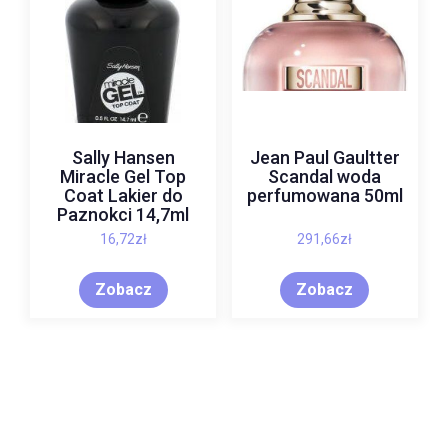
Sally Hansen
Jean Paul Gaultter
Miracle Gel Top
Scandal woda
Coat Lakier do
perfumowana 50ml
Paznokci 14,7ml
16,72
zł
291,66
zł
Zobacz
Zobacz