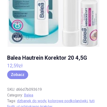
Balea Hautrein Korektor 20 4,5G
12,59
zł
Zobacz
SKU:
d66d7b093619
Category:
Balea
Tags:
dzbanek do wody
,
kolorowe podkolanówki
,
tuti
frutti
,
ul orlińskiego kraków