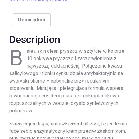
Description
Description
B
alea skin clean pryszcz w sztyfcie w kolorze
10 pokrywa pryszcze i zaczerwienienia z
najwyższą dokładnością. Połączenie kwasu
salicylowego i tlenku cynku działa antybakteryjnie na
wypryski skórne – optymalne przy regularnym
stosowaniu. Matująca i pielęgnująca formuła wspiera
równomierną cerę. Receptura bez mikroplastików i
rozpuszczalnych w wodzie, czysto syntetycznych
polimerów.
armani aqua di gio, smoczki avent ultra air, tołpa dermo
face sebio enzymatyczny krem przeciw zaskórnikom,
buty męskie podwyższające ccc, maść ze śluzu