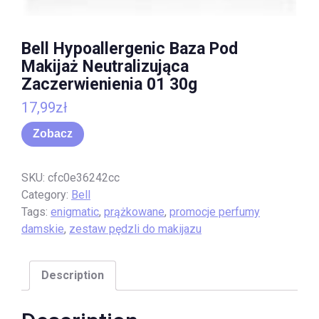
Bell Hypoallergenic Baza Pod
Makijaż Neutralizująca
Zaczerwienienia 01 30g
17,99
zł
Zobacz
SKU:
cfc0e36242cc
Category:
Bell
Tags:
enigmatic
,
prążkowane
,
promocje perfumy
damskie
,
zestaw pędzli do makijazu
Description