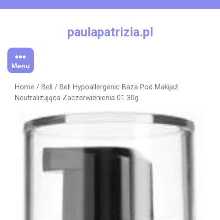
Skip
to
content
paulapatrizia.pl
Menu
Home
/
Bell
/ Bell Hypoallergenic Baza Pod Makijaż
Neutralizująca Zaczerwienienia 01 30g