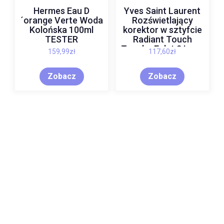
Hermes Eau D
Yves Saint Laurent
´orange Verte Woda
Rozświetlający
Kolońska 100ml
korektor w sztyfcie
TESTER
Radiant Touch
Touche Eclat 2 Ivory
159,99
zł
117,60
zł
Beige 2.5ml
Zobacz
Zobacz