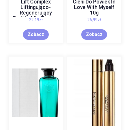
Lift Complex
Cieni Do Powiek In
Liftingująco-
Love With Myself
Regenerujący
10g
Podkład Do Twarzy
22,19
zł
26,99
zł
02 Yellow Alabaster
30 g
Zobacz
Zobacz