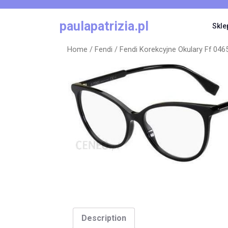
Skip
to
paulapatrizia.pl
Skle
content
Home
/
Fendi
/ Fendi Korekcyjne Okulary Ff 04
Description