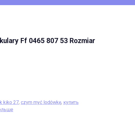
kulary Ff 0465 807 53 Rozmiar
k kiko 27
,
czym myć lodówkę
,
купить
ольше