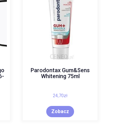
go
Parodontax Gum&Sens
6-
Whitening 75ml
24,70
zł
Zobacz