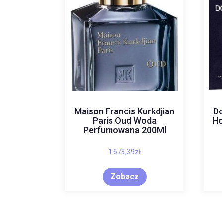
Maison Francis Kurkdjian
Do
Paris Oud Woda
H
Perfumowana 200Ml
1 673,39
zł
Zobacz