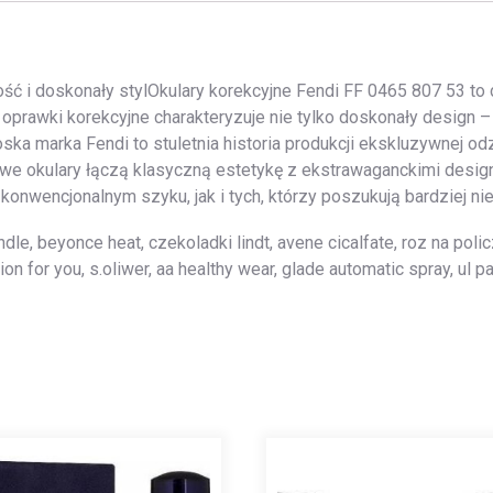
ść i doskonały stylOkulary korekcyjne Fendi FF 0465 807 53 to 
oprawki korekcyjne charakteryzuje nie tylko doskonały design 
ka marka Fendi to stuletnia historia produkcji ekskluzywnej odz
we okulary łączą klasyczną estetykę z ekstrawaganckimi desig
onwencjonalnym szyku, jak i tych, którzy poszukują bardziej n
ndle, beyonce heat, czekoladki lindt, avene cicalfate, roz na po
ion for you, s.oliwer, aa healthy wear, glade automatic spray, u