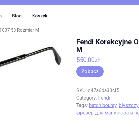
p
Blog
Koszyk
65 807 53 Rozmiar M
Fendi Korekcyjne O
M
550,00
zł
Zobacz
SKU:
d47a6da33cf5
Category:
Fendi
Tags:
baton bounty
,
błyszczy
фрезер для маникюра в п