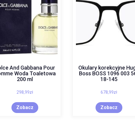
lce And Gabbana Pour
Okulary korekcyjne Hu
omme Woda Toaletowa
Boss BOSS 1096 003 5
200 ml
18-145
298,99
zł
678,99
zł
Zobacz
Zobacz