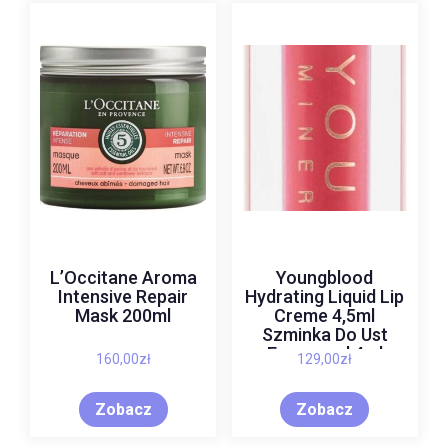
L’Occitane Aroma
Youngblood
Intensive Repair
Hydrating Liquid Lip
Mask 200ml
Creme 4,5ml
Szminka Do Ust
Enamored 4ml
160,00
zł
129,00
zł
Zobacz
Zobacz