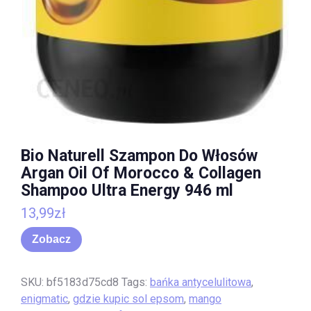
Bio Naturell Szampon Do Włosów
Argan Oil Of Morocco & Collagen
Shampoo Ultra Energy 946 ml
13,99
zł
Zobacz
SKU:
bf5183d75cd8
Tags:
bańka antycelulitowa
,
enigmatic
,
gdzie kupic sol epsom
,
mango