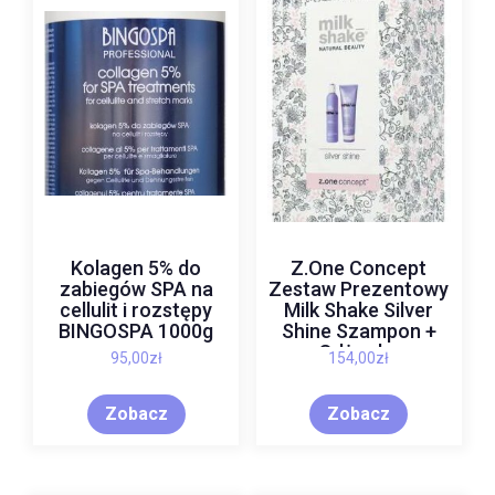
Kolagen 5% do
Z.One Concept
zabiegów SPA na
Zestaw Prezentowy
cellulit i rozstępy
Milk Shake Silver
BINGOSPA 1000g
Shine Szampon +
Odżywka
95,00
zł
154,00
zł
Zobacz
Zobacz