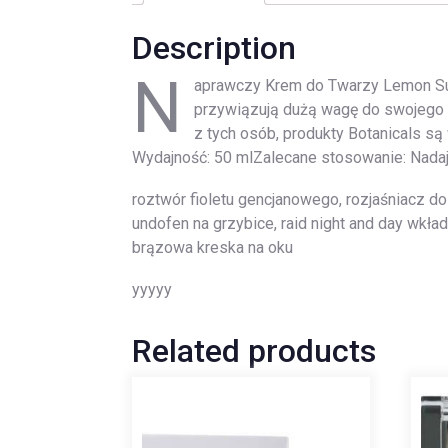
Description
N
aprawczy Krem do Twarzy Lemon Sup
przywiązują dużą wagę do swojego w
z tych osób, produkty Botanicals są
Wydajność: 50 mlZalecane stosowanie: Nadaj
roztwór fioletu gencjanowego, rozjaśniacz do 
undofen na grzybice, raid night and day wkła
brązowa kreska na oku
yyyyy
Related products