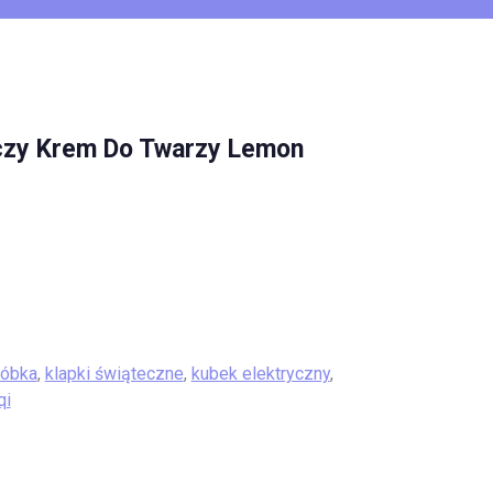
czy Krem Do Twarzy Lemon
róbka
,
klapki świąteczne
,
kubek elektryczny
,
qi