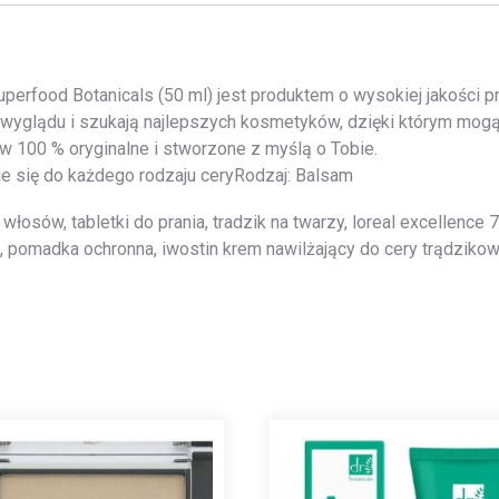
erfood Botanicals (50 ml) jest produktem o wysokiej jakości 
yglądu i szukają najlepszych kosmetyków, dzięki którym mogą w
 w 100 % oryginalne i stworzone z myślą o Tobie.
e się do każdego rodzaju ceryRodzaj: Balsam
włosów, tabletki do prania, tradzik na twarzy, loreal excellence 
d, pomadka ochronna, iwostin krem nawilżający do cery trądzikowe