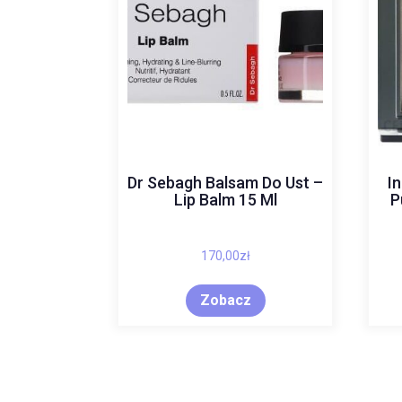
Dr Sebagh Balsam Do Ust –
I
Lip Balm 15 Ml
P
170,00
zł
Zobacz