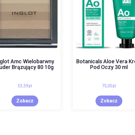
nglot Amc Wielobarwny
Botanicals Aloe Vera K
uder Brązujący 80 10g
Pod Oczy 30 ml
53,59
zł
75,00
zł
Zobacz
Zobacz