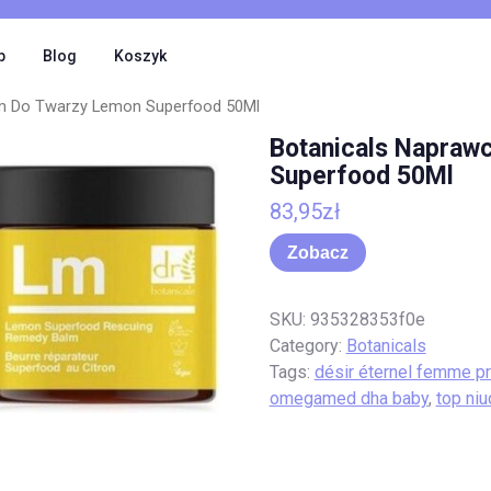
p
Blog
Koszyk
m Do Twarzy Lemon Superfood 50Ml
Botanicals Napraw
Superfood 50Ml
83,95
zł
Zobacz
SKU:
935328353f0e
Category:
Botanicals
Tags:
désir éternel femme p
omegamed dha baby
,
top niu