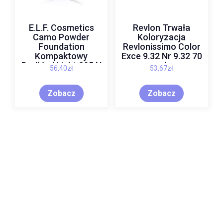
E.L.F. Cosmetics
Revlon Trwała
Camo Powder
Koloryzacja
Foundation
Revlonissimo Color
Kompaktowy
Exce 9.32 Nr 9.32 70
Podkład Light 205 N
ml
56,40
zł
53,67
zł
8 g
Zobacz
Zobacz