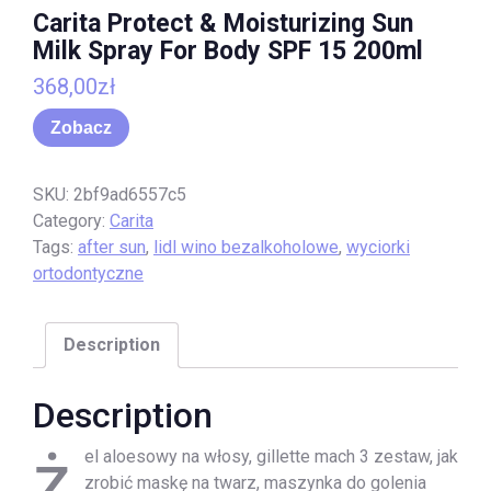
Carita Protect & Moisturizing Sun
Milk Spray For Body SPF 15 200ml
368,00
zł
Zobacz
SKU:
2bf9ad6557c5
Category:
Carita
Tags:
after sun
,
lidl wino bezalkoholowe
,
wyciorki
ortodontyczne
Description
Description
ż
el aloesowy na włosy, gillette mach 3 zestaw, jak
zrobić maskę na twarz, maszynka do golenia