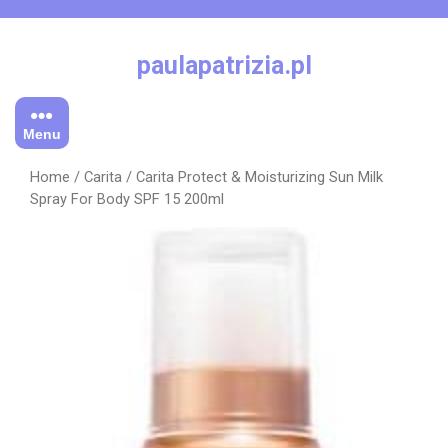
Skip
to
content
paulapatrizia.pl
Menu
Home
/
Carita
/ Carita Protect & Moisturizing Sun Milk
Spray For Body SPF 15 200ml