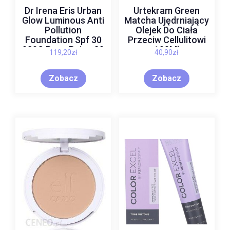
Dr Irena Eris Urban
Urtekram Green
Glow Luminous Anti
Matcha Ujędrniający
Pollution
Olejek Do Ciała
Foundation Spf 30
Przeciw Cellulitowi
020C Rose Beige 30
100Ml
119,20
zł
40,90
zł
ml
Zobacz
Zobacz