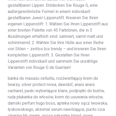
gestaltbaren Lippen. Entdecken Sie Rouge G, eine
außergewöhnliche Formel in einem individuell
gestaltbaren Juwel-Lippenstift. Kreieren Sie Ihren
eigenen Lippenstift: 1. Wählen Sie Ihren Lippenstift aus
einer breiten Palette von 45 Farbtönen, die in 3
Ausührungen erhältlich sind: satiniert, samit-matt und
schimmernd. 2. Wählen Sie Ihre Hülle aus einer Reihe
von Stilen – zeitlos bis trendy – und kreieren Sie Ihren
kompletten Lippenstift. 3. Gestalten Sie Ihren
Lippenstift individuell und sammeln Sie unzählige
Varianten von Rouge G de Guerlain!
banka do masazu cellulitu, rozświetlający krem do
twarzy, silver protect nivea, dawidof, anais anais
cacharel, paski wybielające blanx, podpiętki do butów,
ruda płukanka do włosów, krem do usuwania włosów,
damski perfum hugo boss, apteka nowy sącz lwowska,
łyskowskiego, skinimal serum nawilżające, purito cica
clearing bb cream, syoss naturalny blond, nivea