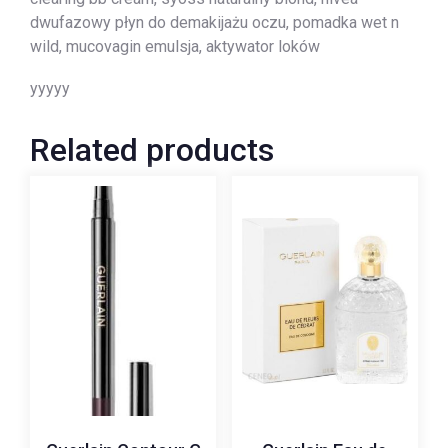
dwufazowy płyn do demakijażu oczu, pomadka wet n
wild, mucovagin emulsja, aktywator loków
yyyyy
Related products