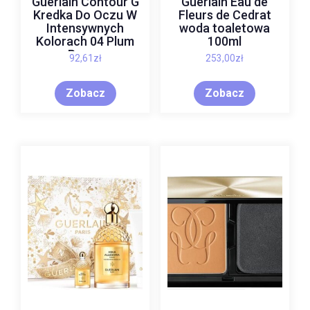
Guerlain Contour G
Guerlain Eau de
Kredka Do Oczu W
Fleurs de Cedrat
Intensywnych
woda toaletowa
Kolorach 04 Plum
100ml
Peony
92,61
zł
253,00
zł
Zobacz
Zobacz