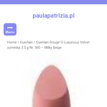
Skip
to
content
paulapatrizia.pl
Menu
Home
/
Guerlain
/ Guerlain Rouge G Luxurious Velvet
szminka 3.5 g Nr. 360 – Milky Beige