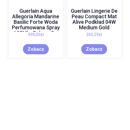
Guerlain Aqua
Guerlain Lingerie De
Allegoria Mandarine
Peau Compact Mat
Basilic Forte Woda
Alive Podkład 04W
Perfumowana Spray
Medium Gold
125Ml + Balsam Do
499,00
zł
260,29
zł
Ciała 75ml + Woda
Perfumowana 7,5ml
Zobacz
Zobacz