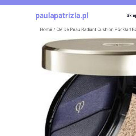
Skip
to
paulapatrizia.pl
Skle
content
Home
/ Clé De Peau Radiant Cushion Podkład B