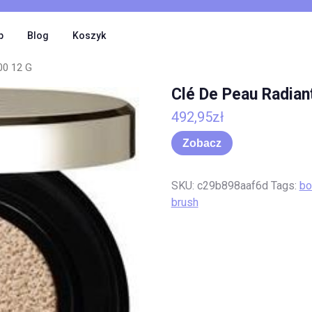
p
Blog
Koszyk
00 12 G
Clé De Peau Radian
492,95
zł
Zobacz
SKU:
c29b898aaf6d
Tags:
bo
brush