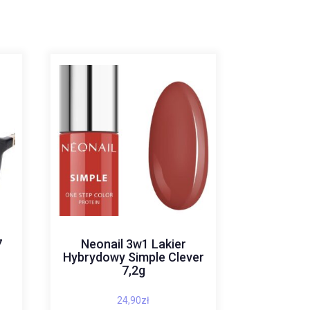
7
Neonail 3w1 Lakier
Hybrydowy Simple Clever
7,2g
24,90
zł