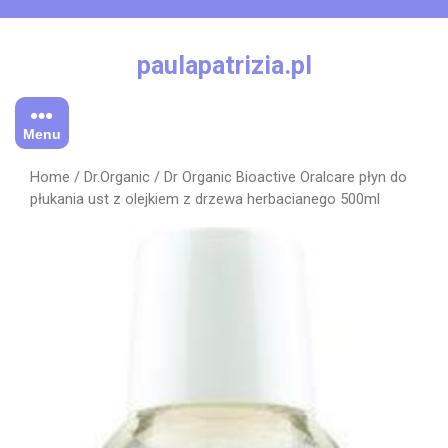
Skip
to
content
paulapatrizia.pl
Menu
Home
/
Dr.Organic
/ Dr Organic Bioactive Oralcare płyn do
płukania ust z olejkiem z drzewa herbacianego 500ml