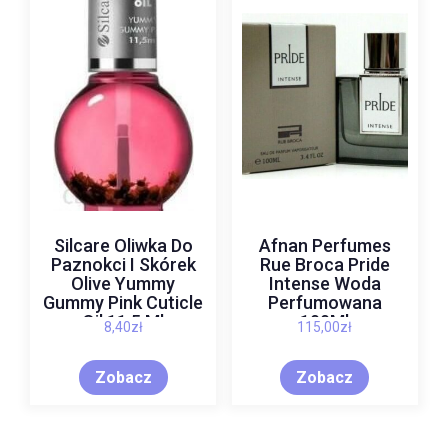
Silcare Oliwka Do
Afnan Perfumes
Paznokci I Skórek
Rue Broca Pride
Olive Yummy
Intense Woda
Gummy Pink Cuticle
Perfumowana
Oil 11.5 Ml
100Ml
8,40
zł
115,00
zł
Zobacz
Zobacz