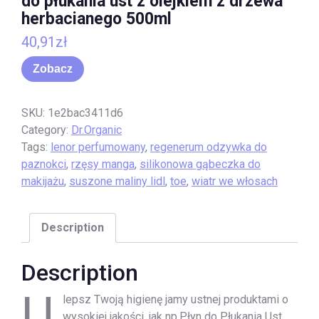
do płukania ust z olejkiem z drzewa
herbacianego 500ml
40,91
zł
Zobacz
SKU:
1e2bac3411d6
Category:
Dr.Organic
Tags:
lenor perfumowany
,
regenerum odzywka do
paznokci
,
rzęsy manga
,
silikonowa gąbeczka do
makijażu
,
suszone maliny lidl
,
toe
,
wiatr we włosach
Description
Description
U
lepsz Twoją higienę jamy ustnej produktami o
wysokiej jakości, jak np.Płyn do Płukania Ust