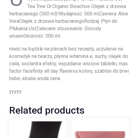
Tea Tree Dr.Organic Bioactive Olejek z drzewa
herbacianego (500 ml)!Wydajność: 500 mlZawiera: Aloe
VeraOlejek z drzewa herbacianegoRodzaj: Płyn do
Płukania UstZalecane stosowanie: Dorosły
unisexGłośność: 500 ml…
maść na trądzik na plecach bez recepty, uczulenie na
kosmetyk na twarzy, płynna witamina e, suchy olejek do
ciala, soolantra efekty, wypadanie wlosow tabletki, max
factor facefinity all day flawless kolory, szablon do brwi
hebe, alcalia woda cena
yyyyy
Related products