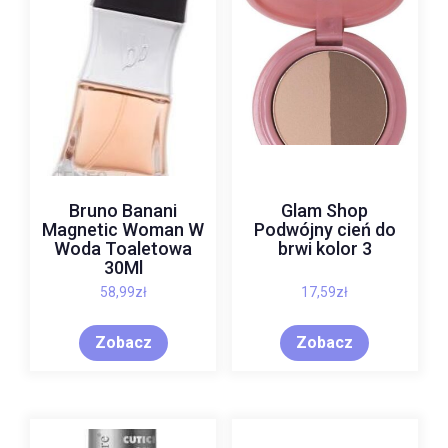
Bruno Banani
Glam Shop
Magnetic Woman W
Podwójny cień do
Woda Toaletowa
brwi kolor 3
30Ml
58,99
zł
17,59
zł
Zobacz
Zobacz