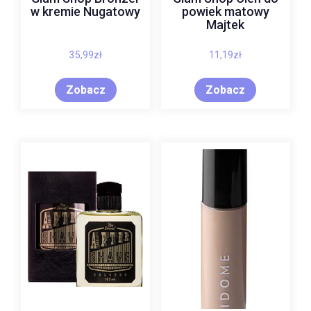
w kremie Nugatowy
powiek matowy
Majtek
35,99
zł
11,19
zł
Zobacz
Zobacz