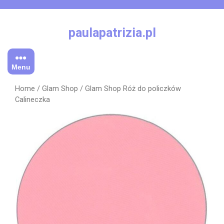
Skip
to
content
paulapatrizia.pl
Menu
Home
/
Glam Shop
/ Glam Shop Róż do policzków
Calineczka