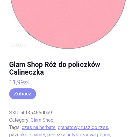
Glam Shop Róż do policzków
Calineczka
11,99
zł
Zobacz
SKU:
abf35466d0a9
Category:
Glam Shop
Tags:
czas na herbate
,
granatowy tusz do rzes
,
paznokcie camel
,
piłeczka antystresowa pepco
,