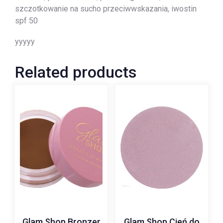
szczotkowanie na sucho przeciwwskazania, iwostin
spf 50
yyyyy
Related products
Glam Shop Bronzer
Glam Shop Cień do