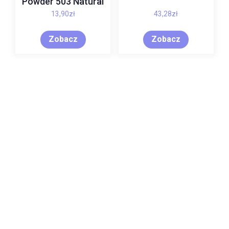
Powder 503 Natural
13,90
zł
43,28
zł
Zobacz
Zobacz