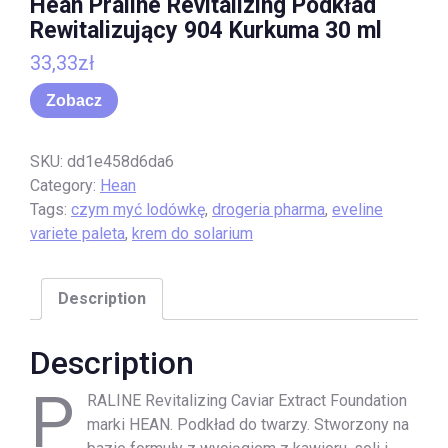
Hean Praline Revitalizing Podkład
Rewitalizujący 904 Kurkuma 30 ml
33,33
zł
Zobacz
SKU:
dd1e458d6da6
Category:
Hean
Tags:
czym myć lodówkę
,
drogeria pharma
,
eveline
variete paleta
,
krem do solarium
Description
Description
P
RALINE Revitalizing Caviar Extract Foundation
marki HEAN. Podkład do twarzy. Stworzony na