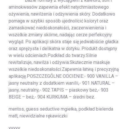
bazie formuły z wyciągiem z kawioru, soli i
aminokwasów zapewnia efekt natychmiastowego
ożywienia, nawilżenia i odżywienia skóry. Dodatkowo
pomaga w szybki sposób ujednolicić koloryt oraz
zamaskować niedoskonałości, zaczerwienienia i
wszelkie zmiany skórne, nadając cerze perfekcyjny
wygląd. Po aplikacji skóra staje się jedwabiście gładka
oraz sprężysta i delikatna w dotyku. Produkt dostępny
w wielu odcieniach.Podkład do twarzy.Silnie
rewitalizuje, nawilża i odżywia.Skutecznie maskuje
wszelkie niedoskonałości.Zapewnia łatwą i precyzyjną
aplikację.POSZCZEGÓLNE ODCIENIE:- 900 VANILLA –
jasny neutralny z dodatkiem wanilii,- 901 NATURAL –
jasny, neutralny,- 902 TAPIS – piaskowy beż,- 903
BEIGE – beż,- 904 KURKUMA – średni bez.
mentos, guess seductive mgiełka, podkład bielenda
matt, niewidzialne rękawiczki
yyyyy