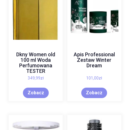
Dkny Women old
Apis Professional
100 ml Woda
Zestaw Winter
Perfumowana
Dream
TESTER
349,99
zł
101,00
zł
Zobacz
Zobacz