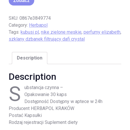
Zobacz
SKU:
0867e3849774
Category:
Herbapol
Tags:
kubusi pl
,
nike zielone męskie
,
perfumy elizabeth
,
szklany dzbanek filtrujący dafi crystal
Description
Description
S
ubstancja czynna –
Opakowanie 30 kaps
Dostępność Dostępny w aptece w 24h
Producent HERBAPOL KRAKÓW
Postać Kapsułki
Rodzaj rejestracji Suplement diety