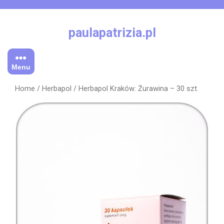
Skip
to
content
paulapatrizia.pl
Menu
Home
/
Herbapol
/ Herbapol Kraków: Żurawina – 30 szt.