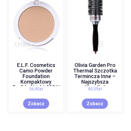
E.L.F. Cosmetics
Olivia Garden Pro
Camo Powder
Thermal Szczotka
Foundation
Termincza Inne –
Kompaktowy
Najszybsza
Podkład Light 205 N
Wysyłka!
56,40
zł
40,59
zł
8 g
Zobacz
Zobacz