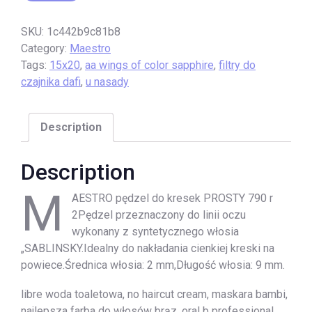
SKU:
1c442b9c81b8
Category:
Maestro
Tags:
15x20
,
aa wings of color sapphire
,
filtry do
czajnika dafi
,
u nasady
Description
Description
M
AESTRO pędzel do kresek PROSTY 790 r
2Pędzel przeznaczony do linii oczu
wykonany z syntetycznego włosia
„SABLINSKY.Idealny do nakładania cienkiej kreski na
powiece.Średnica włosia: 2 mm,Długość włosia: 9 mm.
libre woda toaletowa, no haircut cream, maskara bambi,
najlepsza farba do włosów brąz, oral b professional