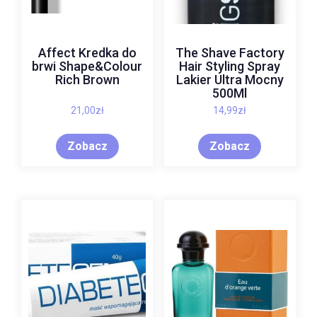
Affect Kredka do
The Shave Factory
brwi Shape&Colour
Hair Styling Spray
Rich Brown
Lakier Ultra Mocny
500Ml
21,00
zł
14,99
zł
Zobacz
Zobacz