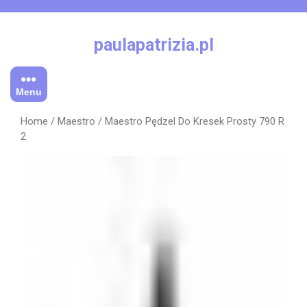
Skip
to
content
paulapatrizia.pl
Menu
Home
/
Maestro
/ Maestro Pędzel Do Kresek Prosty 790 R
2