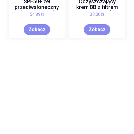
SPF50+ żel
Oczyszczający
przeciwsłoneczny
krem BB z filtrem
do ciała 100ml
SPF25 30ml
54,89
zł
32,00
zł
Zobacz
Zobacz