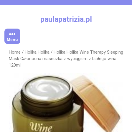
Skip
to
content
paulapatrizia.pl
Menu
Home
/
Holika Holika
/ Holika Holika Wine Therapy Sleeping
Mask Całonocna maseczka z wyciągiem z białego wina
120ml