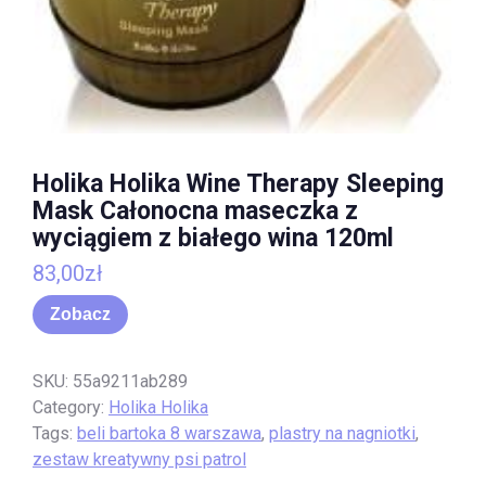
Holika Holika Wine Therapy Sleeping
Mask Całonocna maseczka z
wyciągiem z białego wina 120ml
83,00
zł
Zobacz
SKU:
55a9211ab289
Category:
Holika Holika
Tags:
beli bartoka 8 warszawa
,
plastry na nagniotki
,
zestaw kreatywny psi patrol